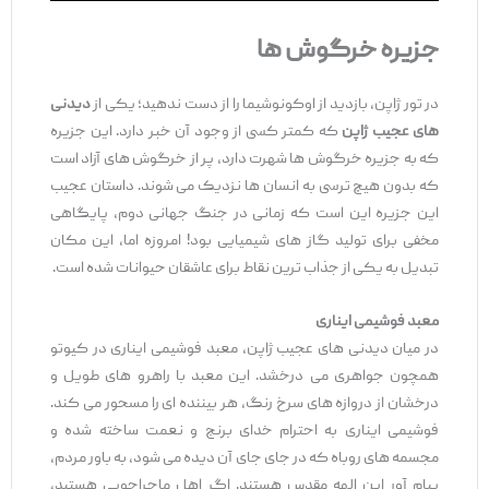
جزیره خرگوش ‌ها
در تور ژاپن، بازدید از اوکونوشیما را از دست ندهید؛ یکی از
دیدنی
‌های عجیب ژاپن
که کمتر کسی از وجود آن خبر دارد. این جزیره
که به جزیره خرگوش ‌ها شهرت دارد، پر از خرگوش ‌های آزاد است
که بدون هیچ ترسی به انسان‌ ها نزدیک می ‌شوند. داستان عجیب
این جزیره این است که زمانی در جنگ جهانی دوم، پایگاهی
مخفی برای تولید گاز های شیمیایی بود! امروزه اما، این مکان
تبدیل به یکی از جذاب ‌ترین نقاط برای عاشقان حیوانات شده است.
معبد فوشیمی ایناری
در میان دیدنی ‌های عجیب ژاپن، معبد فوشیمی ایناری در کیوتو
همچون جواهری می ‌درخشد. این معبد با راهرو های طویل و
درخشان از دروازه‌ های سرخ ‌رنگ، هر بیننده ‌ای را مسحور می‌ کند.
فوشیمی ایناری به احترام خدای برنج و نعمت ساخته شده و
مجسمه ‌های روباه که در جای‌ جای آن دیده می‌ شود، به باور مردم،
پیام ‌آور این الهه مقدس هستند. اگر اهل ماجراجویی هستید،