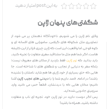
به این post امتیاز دهید
شگفتی‌های پنهان ژاپن
وقتی نام ژاپن را می ‌شنویم، ناخودآگاه ذهنمان پر می ‌شود از
تصاویری مثل شکوفه ‌های گیلاس، سامورایی ‌های افسانه ‌ای و
کوه فوجی. اما واقعیت این است که ژاپن چیزی فراتر از این کلیشه‌
هاست. اگر شما هم مثل ما مشتاقید سفری متفاوت را تجربه کنید،
باید بدانید که
تور ژاپن
فقط بازدید از مکان ‌های معروف نیست؛
بلکه سفر به دنیایی از عجایب و شگفتی ‌های نا شناخته است. جا
هایی که حتی بسیاری از خود ژاپنی‌ ها هم شاید نامشان را نشنیده
باشند! در ادامه، قصد داریم شما را با
دیدنی ‌های عجیب ژاپن
آشنا
کنیم؛ مکان ‌هایی که با دیدنشان، قطعاً حس می ‌کنید وارد
سرزمینی جادویی شده‌ اید.
پس اگر دوست دارید در تور ژاپن خود تجربه ‌ای ناب و متفاوت
داشته باشید، همراه ما باشید!