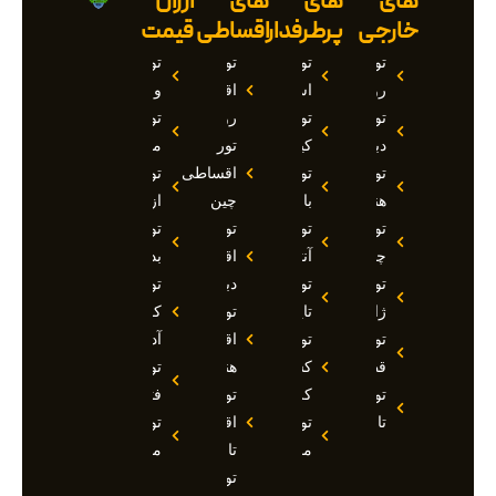
های
های
های
ارزان
خارجی
پرطرفدار
اقساطی
قیمت
تور
تور
تور
تور
روسیه
استانبول
اقساطی
وان
تور
تور
روسیه
تور
دبی
کیش
تور
مارماریس
تور
تور
اقساطی
تور
هند
بالی
چین
ازمیر
تور
تور
تور
تور
چین
آنتالیا
اقساطی
بدروم
تور
تور
دبی
تور
ژاپن
تایلند
تور
کوش
تور
تور
اقساطی
آداسی
قطر
کشتی
هند
تور
تور
کروز
تور
فتحیه
تاجیکستان
تور
اقساطی
تور
مالدیو
تاجیکستان
مالزی
تور