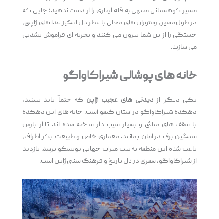
مسیر کوهستانی منتهی به قله ایناری را از دست ندهید؛ جایی که
در طول مسیر، رستوران ‌های محلی با عطر دل‌ انگیز غذا های ژاپنی،
خستگی را از تن شما بیرون می ‌کنند و تجربه ‌ای فراموش ‌نشدنی
می‌ سازند.
خانه‌ های پوشالی شیراکاواگو
یکی دیگر از
دیدنی ‌های عجیب ژاپن
که حتماً باید ببینید،
دهکده شیراکاواگو در استان گیفو است. خانه‌ های این دهکده
با سقف ‌های مثلثی و بسیار شیب ‌دار ساخته شده‌ اند تا از بارش
سنگین برف در امان بمانند. معماری خاص و طبیعت بکر اطراف،
باعث شده این منطقه به ثبت میراث جهانی یونسکو برسد. بازدید
از شیراکاواگو، سفری در دل تاریخ و فرهنگ سنتی ژاپن است.