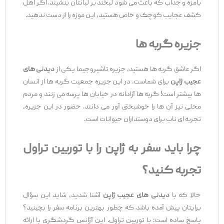
بامزه و جذاب که باعث می ‌شود لبخند بر لبانتان بنشیند. اگر اهل
کشف عجایب کوچک و خاص هستید، این موزه را از دست ندهید.
جزیره گربه‌ ها
اگر عاشق گربه ‌ها هستید، جزیره تاشیروجیما یکی از
دیدنی ‌های
عجیب ژاپن
برای شماست. در این جزیره جمعیت گربه ‌ها از انسان‌
ها بیشتر است! گربه‌ ها آزادانه در خیابان ‌ها پرسه می ‌زنند و مردم
محلی نیز آن ‌ها را خوشبختی ‌آور می ‌دانند. حضور در این جزیره،
تجربه ‌ای ناب برای دوستداران حیوانات است.
چرا باید سفر به ژاپن را با توربین تراول
تجربه کنید؟
حالا که با
دیدنی ‌های عجیب ژاپن
آشنا شدید، شاید این سؤال
برایتان پیش آمده باشد که چطور بهترین برنامه سفر را بچینید؟
پاسخ ساده است: با توربین تراول. این آژانس گردشگری با ارائه