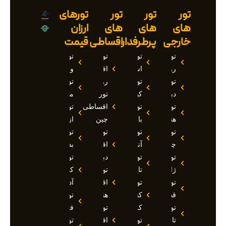
تور
تور
تور
تورهای
های
های
های
ارزان
خارجی
پرطرفدار
اقساطی
قیمت
تور
تور
تور
تور
روسیه
استانبول
اقساطی
وان
تور
تور
روسیه
تور
دبی
کیش
تور
مارماریس
تور
تور
اقساطی
تور
هند
بالی
چین
ازمیر
تور
تور
تور
تور
چین
آنتالیا
اقساطی
بدروم
تور
تور
دبی
تور
ژاپن
تایلند
تور
کوش
تور
تور
اقساطی
آداسی
قطر
کشتی
هند
تور
تور
کروز
تور
فتحیه
تاجیکستان
تور
اقساطی
تور