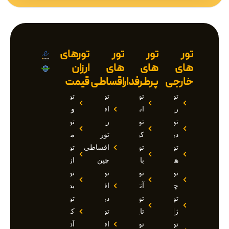
تور
تور
تور
تورهای
های
های
های
ارزان
خارجی
پرطرفدار
اقساطی
قیمت
تور
تور
تور
تور
روسیه
استانبول
اقساطی
وان
تور
تور
روسیه
تور
دبی
کیش
تور
مارماریس
تور
تور
اقساطی
تور
هند
بالی
چین
ازمیر
تور
تور
تور
تور
چین
آنتالیا
اقساطی
بدروم
تور
تور
دبی
تور
ژاپن
تایلند
تور
کوش
تور
تور
اقساطی
آداسی