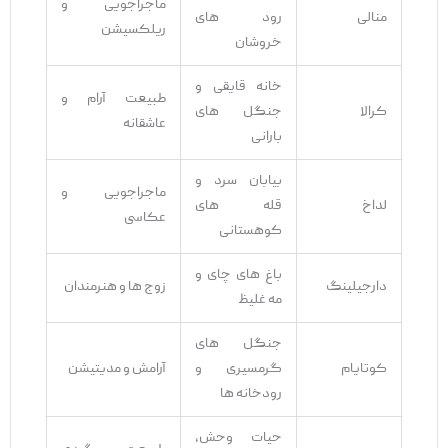
ماجراجویی و
منالی
رود های
ریلکسیشن
خروشان
خانه قایقی و
طبیعت آرام و
کرالا
جنگل ‌های
عاشقانه
بارانی
بیابان سرد و
ماجراجویی و
لداخ
قله‌ های
عکاسی
کوهستانی
باغ‌ های چای و
دارجیلینگ
زوج‌ ها و هنرمندان
مه غلیظ
جنگل ‌های
کوتایام
گرمسیری و
آرامش و مدیتیشن
رودخانه ‌ها
حیات وحش،