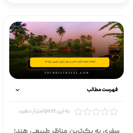
فهرست مطالب
به این post امتیاز دهید
سفری به بکرترین مناظر طبیعی هند؛