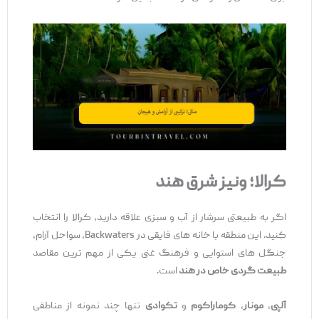
کرالا؛ ونیز شرق هند
اگر به طبیعتی سرشار از آب و سبزی علاقه دارید، کرالا را انتخاب
کنید. این منطقه با خانه ‌های قایقی در Backwaters، سواحل آرام،
جنگل ‌های استوایی و فرهنگ غنی یکی از مهم ‌ترین مقاصد
طبیعت‌ گردی خاص در هند
است.
آلپی
،
مونار
،
کوماراکوم
و
تکوادی
تنها چند نمونه از مناطقی