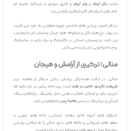
مانند
دال لیک
و
ولر لیک
و قایق ‌سواری با شیکارا، تجربه ‌ای
کم‌ نظیر را برای هر گردشگری رقم می ‌زند.
در هر فصل، زیبایی ‌های کشمیر چهره متفاوتی به خود می ‌گیرد.
در بهار، باغ ‌های گل و شکوفه ‌های چینار چشمان ‌تان را مجذوب
می ‌کند. در زمستان، اسکی در گلمارگ و برف ‌بازی در سانمارگ
روح ماجراجویی ‌تان را زنده می ‌کند.
منالی؛ ترکیبی از آرامش و هیجان
منالی، در ایالت هیماچال پرادش، یکی دیگر از مقاصد برتر
طبیعت‌ گردی خاص در هند
است. رودخانه بیاس در دل کوه ‌ها
جریان دارد و امکان فعالیت ‌هایی مثل رفتینگ، پاراگلایدینگ،
اسکی و ترکینگ در مسیر
هامتا پس
را فراهم می ‌کند.
جنگل‌ های انبوه کاج، معابد باستانی، خانه ‌های چوبی با
سقف ‌های شیروانی و کافه ‌های دنج، منالی را به مکانی رویایی
برای ماه‌ عسل و سفر های دوستانه تبدیل کرده است.