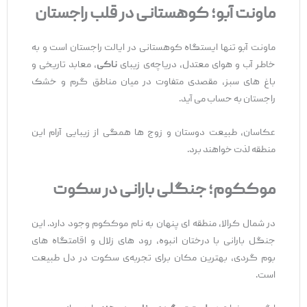
ماونت آبو؛ کوهستانی در قلب راجستان
ماونت آبو تنها ایستگاه کوهستانی در ایالت راجستان است و به
خاطر آب ‌و هوای معتدل، دریاچه‌ی زیبای
ناکی
، معابد تاریخی و
باغ‌ های سبز، مقصدی متفاوت در میان مناطق گرم و خشک
راجستان به حساب می ‌آید.
عکاسان، طبیعت ‌دوستان و زوج ‌ها همگی از زیبایی آرام این
منطقه لذت خواهند برد.
موککوم؛ جنگلی بارانی در سکوت
در شمال کرالا، منطقه‌ ای پنهان به نام موککوم وجود دارد. این
جنگل بارانی با درختان انبوه، رود های زلال و اقامتگاه‌ های
بوم‌ گردی، بهترین مکان برای تجربه‌ی سکوت در دل طبیعت
است.