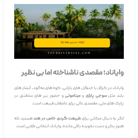
وایاناد؛ مقصدی ناشناخته اما بی
‌نظیر
وایاناد در کرالا، با جنگل ‌های بارانی، کوه‌ های مه‌آلود، آبشار های
بلند مثل
سوجی
‌پارای
و
مینا‌موتی
و حضور ببر های سلطنتی در
پارک‌ های ملی، مقصدی عالی برای عاشقان طبیعت است.
اگر به دنبال مکانی برای
طبیعت‌ گردی خاص در هند
هستید که
هنوز بکر و دست ‌نخورده باقی مانده، وایاناد انتخابی طلایی است.