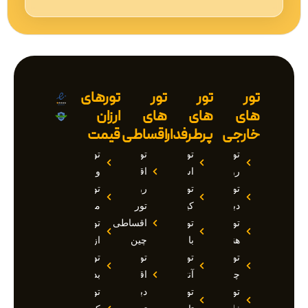
تور
تور
تور
تورهای
های
های
های
ارزان
خارجی
پرطرفدار
اقساطی
قیمت
تور
تور
تور
تور
روسیه
استانبول
اقساطی
وان
تور
تور
روسیه
تور
دبی
کیش
تور
مارماریس
تور
تور
اقساطی
تور
هند
بالی
چین
ازمیر
تور
تور
تور
تور
چین
آنتالیا
اقساطی
بدروم
تور
تور
دبی
تور