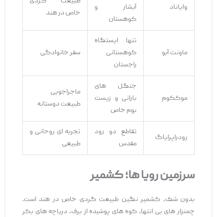
طبیعت ‌گردی
وایاناد
آبشار و
خاص در هند
کوهستان
تنها ایستگاه
ماونت آبو
کوهستانی
سفر خانوادگی
راجستان
جنگل‌ های
ماجراجویی
موککوم
بارانی و زیست
طبیعت‌ دوستانه
بوم خاص
تقاطع دو رود
تجربه ‌ای روحانی و
رودراپرایاگ
مقدس
طبیعی
سرزمین رویا
ها؛ کشمیر
بدون شک، کشمیر نگین طبیعت‌ گردی خاص در هند است.
چمنزار های بی ‌انتها، کوه‌ های پوشیده از برف، دریاچه‌ های بکر