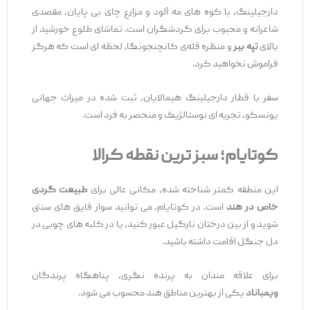
دارجیلینگ، با کوه‌ های مه ‌آلود و مزارع چای بی ‌پایان، مقصدی
شاعرانه و محبوب برای گردشگران است. تماشای طلوع خورشید از
بالای
تپه ببر
و منظره قله‌ی کانچنجونگا، لحظه ‌ای است که هرگز
فراموش نخواهید کرد.
سفر با قطار دارجیلینگ هیمالایان، ثبت شده در میراث جهانی
یونسکو، تجربه‌ ای نوستالژیک و منحصر به ‌فرد است.
کوتایام؛ سبز
ترین نقطه کرالا
این منطقه کمتر شناخته ‌شده، مکانی عالی برای
طبیعت‌ گردی
خاص در هند
است. در کوتایام، می ‌توانید سوار قایق ‌های سنتی
شوید و از بین درختان نارگیل عبور کنید، یا در کلبه‌ های چوبی در
دل جنگل اقامت داشته باشید.
برای علاقه ‌مندان به پرنده ‌نگری، پناهگاه پرندگان
ویمباناد
یکی از بهترین مناطق هند محسوب می‌ شود.