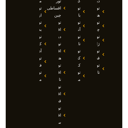
دبی
کیش
تور
مارماریس
تور
تور
اقساطی
تور
هند
بالی
چین
ازمیر
تور
تور
تور
تور
چین
آنتالیا
اقساطی
بدروم
تور
تور
دبی
تور
ژاپن
تایلند
تور
کوش
تور
تور
اقساطی
آداسی
قطر
کشتی
هند
تور
تور
کروز
تور
فتحیه
تاجیکستان
تور
اقساطی
تور
مالدیو
تاجیکستان
مالزی
تور
اقساطی
قطر
تور
اقساطی
سوچی