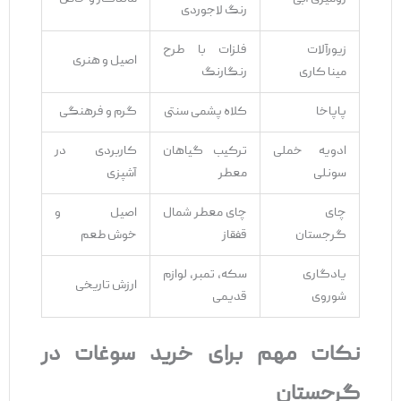
رنگ لاجوردی
زیورآلات
فلزات با طرح
اصیل و هنری
مینا کاری
رنگارنگ
پاپاخا
کلاه پشمی سنتی
گرم و فرهنگی
ادویه خملی
ترکیب گیاهان
کاربردی در
سونلی
معطر
آشپزی
چای
چای معطر شمال
اصیل و
گرجستان
قفقاز
خوش ‌طعم
یادگاری
سکه، تمبر، لوازم
ارزش تاریخی
شوروی
قدیمی
نکات مهم برای خرید سوغات در
گرجستان