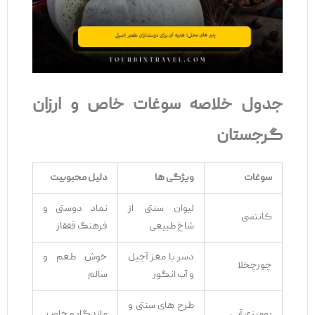
جدول خلاصه سوغات خاص و ارزان
گرجستان
سوغات
ویژگی
‌ها
دلیل محبوبیت
لیوان سنتی از
نماد دوستی و
کانتسی
شاخ طبیعی
فرهنگ قفقاز
دسر با مغز آجیل
خوش ‌طعم و
چورچخلا
و آب انگور
سالم
طرح ‌های سنتی و
رومیزی آبی
ماندگار و خاص