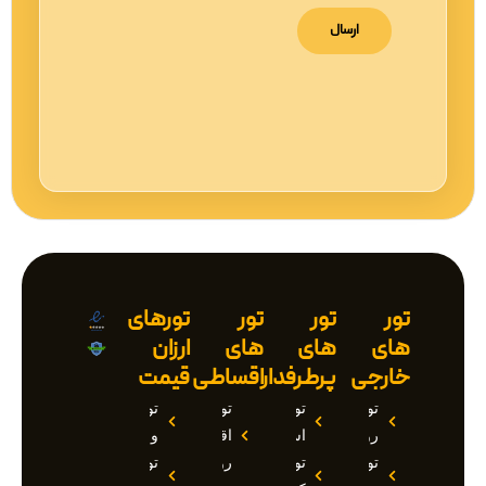
تور
تور
تور
تورهای
های
های
های
ارزان
خارجی
پرطرفدار
اقساطی
قیمت
تور
تور
تور
تور
روسیه
استانبول
اقساطی
وان
تور
تور
روسیه
تور