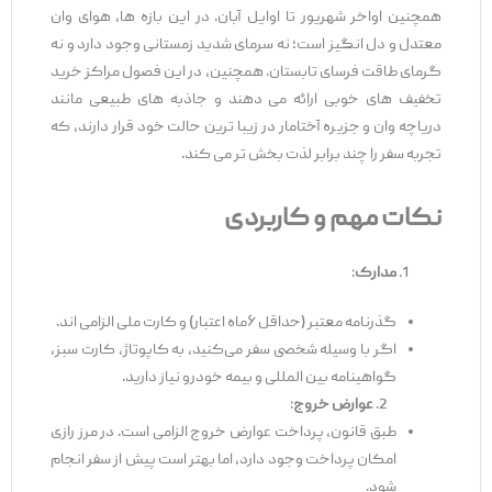
همچنین اواخر شهریور تا اوایل آبان. در این بازه‌ ها، هوای وان
معتدل و دل ‌انگیز است؛ نه سرمای شدید زمستانی وجود دارد و نه
گرمای طاقت ‌فرسای تابستان. همچنین، در این فصول مراکز خرید
تخفیف ‌های خوبی ارائه می ‌دهند و جاذبه ‌های طبیعی مانند
دریاچه وان و جزیره آختامار در زیبا ترین حالت خود قرار دارند، که
تجربه سفر را چند برابر لذت ‌بخش ‌تر می ‌کند.
نکات مهم و کاربردی
مدارک
:
گذرنامه معتبر (حداقل ۶ماه اعتبار) و کارت ملی الزامی ‌اند.
اگر با وسیله شخصی سفر می‌کنید، به کاپوتاژ، کارت سبز،
گواهینامه بین‌ المللی و بیمه خودرو نیاز دارید.
عوارض خروج
:
طبق قانون، پرداخت عوارض خروج الزامی است. در مرز رازی
امکان پرداخت وجود دارد، اما بهتر است پیش از سفر انجام
شود.