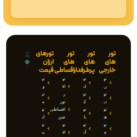
تور
تور
تور
تورهای
های
های
های
ارزان
خارجی
پرطرفدار
اقساطی
قیمت
تور
تور
تور
تور
روسیه
استانبول
اقساطی
وان
تور
تور
روسیه
تور
دبی
کیش
تور
مارماریس
تور
تور
اقساطی
تور
هند
بالی
چین
ازمیر
تور
تور
تور
تور
چین
آنتالیا
اقساطی
بدروم