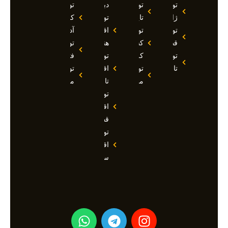
تور
تور
دبی
تور
ژاپن
تایلند
تور
کوش
تور
تور
اقساطی
آداسی
قطر
کشتی
هند
تور
تور
کروز
تور
فتحیه
تاجیکستان
تور
اقساطی
تور
مالدیو
تاجیکستان
مالزی
تور
اقساطی
قطر
تور
اقساطی
سوچی
W
T
I
h
e
n