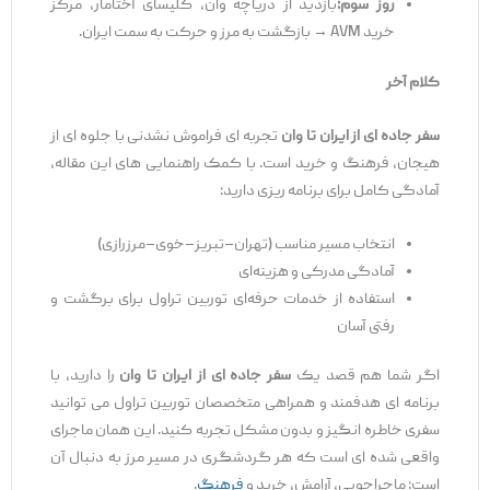
روز سوم:
بازدید از دریاچه وان، کلیسای آختامار، مرکز
خرید AVM → بازگشت به مرز و حرکت به سمت ایران.
کلام آخر
سفر جاده
‌ای از ایران تا وان
تجربه ‌ای فراموش ‌نشدنی با جلوه ‌ای از
هیجان، فرهنگ و خرید است. با کمک راهنمایی ‌های این مقاله،
آمادگی کامل برای برنامه‌ ریزی دارید:
انتخاب مسیر مناسب (تهران–تبریز–خوی–مرزرازی)
آمادگی مدرکی و هزینه‌ای
استفاده از خدمات حرفه‌ای توربین تراول برای برگشت و
رفتی آسان
اگر شما هم قصد یک
سفر جاده
‌ای از ایران تا وان
را دارید، با
برنامه ‌ای هدفمند و همراهی متخصصان توربین تراول می ‌توانید
سفری خاطره‌ انگیز و بدون مشکل تجربه کنید. این همان ماجرای
واقعی ‌شده ‌ای است که هر گردشگری در مسیر مرز به دنبال آن
است: ماجراجویی، آرامش، خرید و
فرهنگ
.