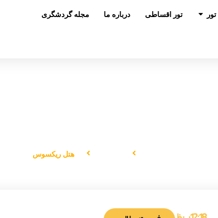
باز کردن در تور
تور
تور اقساطی
درباره ما
مجله گردشگری
هتل ریکسوس
صفحه اصلی
هتل‌ها
هتل ریکسوس