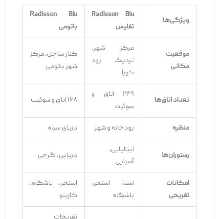
Radisson Blu
Radisson Blu
ویژگی‌ها
تفلیس
باتومی
مرکز شهر،
موقعیت
کنار ساحل، مرکز
نزدیک رود
مکانی
شهر باتومی
کورا
۲۴۹ اتاق و
تعداد اتاق‌ها
۱۶۸ اتاق و سوئیت
سوئیت
منظره
رودخانه و شهر
دریای سیاه
ایتالیایی،
رستوران‌ها
دریایی، گرجی
آسیایی
امکانات
اسپا، استخر،
استخر، باشگاه،
تفریحی
باشگاه
کازینو
تفریحات