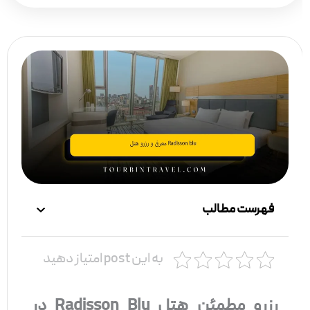
فهرست مطالب
به این post امتیاز دهید
رزرو مطمئن هتل Radisson Blu در