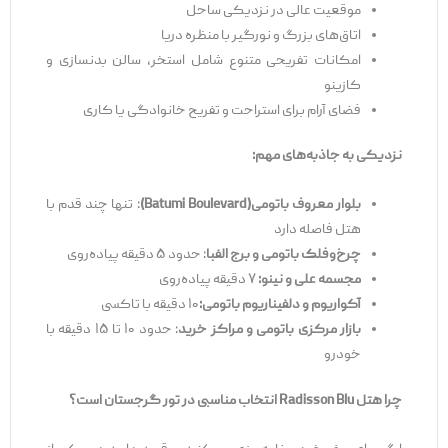
موقعیت عالی در نزدیکی ساحل
اتاق‌های بزرگ و نورگیر با منظره دریا
امکانات تفریحی متنوع شامل استخر، سالن بدنسازی و
کازینو
فضای آرام برای استراحت و تفریح خانوادگی یا کاری
نزدیکی به جاذبه‌های مهم
:
بلوار معروف باتومی
(Batumi Boulevard)
: تنها چند قدم با
هتل فاصله دارد
چرخ‌وفلک باتومی و برج الفبا
: حدود ۵ دقیقه پیاده‌روی
مجسمه علی و نین
و:
۷ دقیقه پیاده‌روی
آکواریوم و دلفیناریوم باتوم
ی:
۱۰ دقیقه با تاکسی
بازار مرکزی باتومی و مراکز خرید
: حدود ۱۰ تا ۱۵ دقیقه با
خودرو
چرا هتل
Radisson Blu
انتخاب مناسبی در تور گرجستان است؟