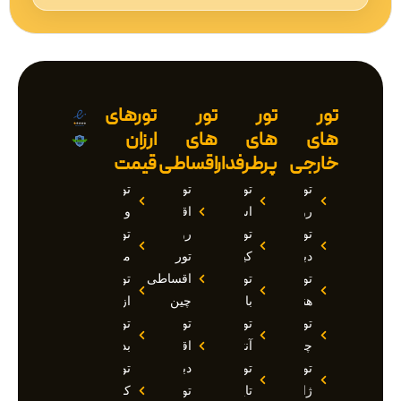
تور
تور
تور
تورهای
های
های
های
ارزان
خارجی
پرطرفدار
اقساطی
قیمت
تور
تور
تور
تور
روسیه
استانبول
اقساطی
وان
تور
تور
روسیه
تور
دبی
کیش
تور
مارماریس
تور
تور
اقساطی
تور
هند
بالی
چین
ازمیر
تور
تور
تور
تور
چین
آنتالیا
اقساطی
بدروم
تور
تور
دبی
تور
ژاپن
تایلند
تور
کوش