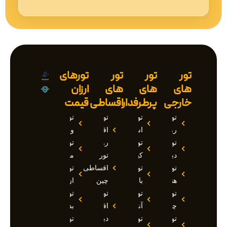
تور
تور
تور
تورهای
های
های
های
ارزان
خارجی
پرطرفدار
اقساطی
قیمت
تور
تور
تور
تور
روسیه
استانبول
اقساطی
وان
تور
تور
روسیه
تور
دبی
کیش
تور
مارماریس
تور
تور
اقساطی
تور
هند
بالی
چین
ازمیر
تور
تور
تور
تور
چین
آنتالیا
اقساطی
بدروم
تور
تور
دبی
تور