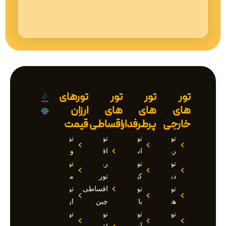
تور
تور
تور
تورهای
های
های
های
ارزان
خارجی
پرطرفدار
اقساطی
قیمت
تور
تور
تور
تور
روسیه
استانبول
اقساطی
وان
تور
تور
روسیه
تور
دبی
کیش
تور
مارماریس
تور
تور
اقساطی
تور
هند
بالی
چین
ازمیر
تور
تور
تور
تور