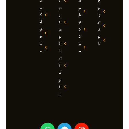
چین
آنتالیا
اقساطی
بدروم
تور
تور
دبی
تور
ژاپن
تایلند
تور
کوش
تور
تور
اقساطی
آداسی
قطر
کشتی
هند
تور
تور
کروز
تور
فتحیه
تاجیکستان
تور
اقساطی
تور
مالدیو
تاجیکستان
مالزی
تور
اقساطی
قطر
تور
اقساطی
سوچی
W
T
I