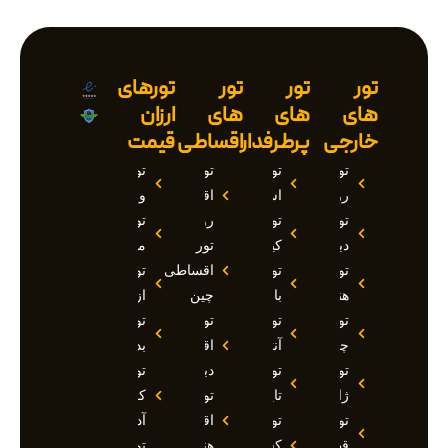
تور
تور
تور
تورهای
های
های
های
ارزان
خارجی
پرطرفدار
اقساطی
قیمت
تور
تور
تور
تور
روسیه
استانبول
اقساطی
وان
تور
تور
روسیه
تور
دبی
کیش
تور
مارماریس
تور
تور
اقساطی
تور
هند
بالی
چین
ازمیر
تور
تور
تور
تور
چین
آنتالیا
اقساطی
بدروم
تور
تور
دبی
تور
ژاپن
تایلند
تور
کوش
تور
تور
اقساطی
آداسی
قطر
کشتی
هند
تور