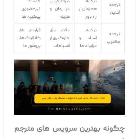
ترجمه
صرفه ‌جویی
جلسات
ترجمه
هم ‌زمان از
در زمان و
غیرحضوری،
آنلاین
راه دور
هزینه
پیگیری‌ ها
ترجمه
دقت بالا،
قرارداد ها،
ترجمه
اسناد و
جلوگیری از
کاتالوگ ‌ها،
مکتوب
قرارداد ها
اشتباهات
بروشور ها
چگونه بهترین سرویس ‌های مترجم