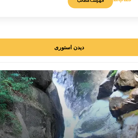
1:25 ب.ظ
فهرست مطالب
دیدن استوری