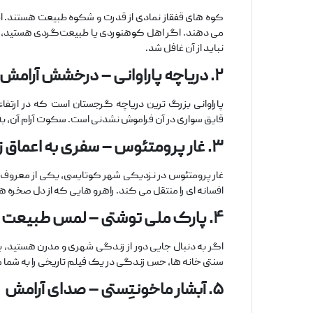
کوه‌ های قفقاز نمادی از قدرت و شکوه طبیعت هستند. این ر
می‌ دهند. اگر اهل کوهنوردی یا طبیعت‌گردی هستید، باز
نباید از آن غافل شد.
۲
.
دریاچه پاراوانی
–
درخشش
آرامش
پاراوانی بزرگ‌ ترین دریاچه گرجستان است که در ارتفاعا
قایق ‌سواری در آن فراموش ‌نشدنی است. سکوت آرام آن، ب
۳
.
غار پرومتئوس
–
سفری
به
اعماق
ز
غار پرومتئوس در نزدیکی شهر کوتایسی، یکی از معروف ‌
افسانه ‌ای را منتقل می ‌کند. راهرو هایی که از دل صخره‌ ه
۴
.
پارک ملی توشتی
–
لمس
طبیعت
سنتی خانه ‌ها، حس زندگی در یک فیلم تاریخی را به شما می 
۵
.
آبشار ماخونتِستی
–
صدای
آرامش