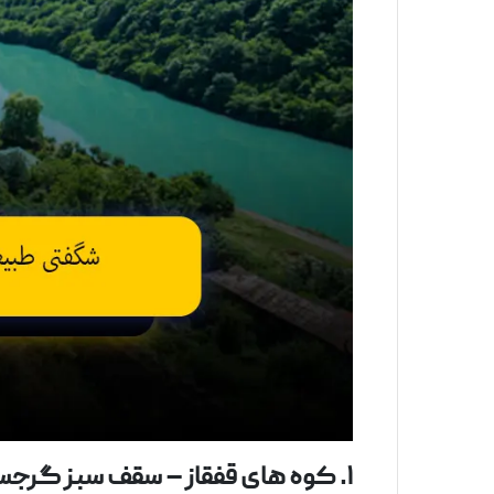
۱
.
کوه‌
های قفقاز
–
سقف
سبز
گرجست