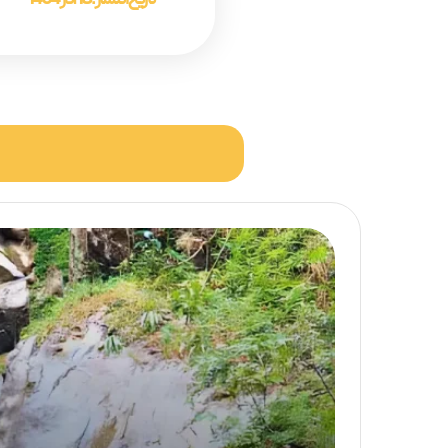
تاریخ انتشار :
18 آذر 1404