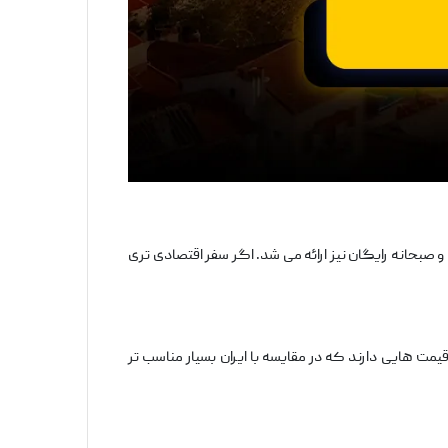
داشتم. اتاق ‌ها تمیز و مجهز بودند و صبحانه رایگان نیز ارائه می ‌شد. اگر سفر اقتصادی ‌تری
بدون شک خرید بود. برند هایی مثل LC Waikiki، DeFacto، Koton و FLO قیمت ‌هایی دارند که در مقایسه با ایران بسیار مناسب ‌تر