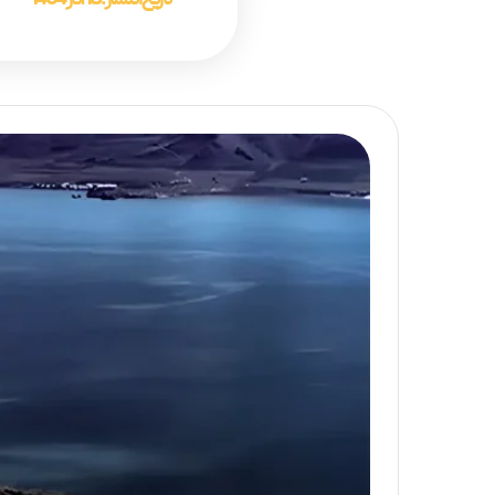
تاریخ انتشار :
18 آذر 1404