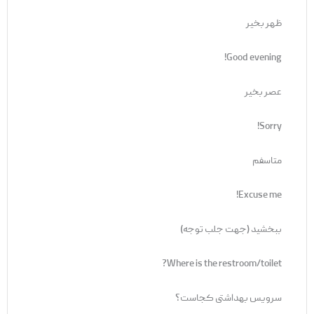
ظهر بخیر
Good evening!
عصر بخیر
Sorry!
متاسفم
Excuse me!
ببخشید (جهت جلب توجه)
Where is the restroom/toilet?
سرویس بهداشتی کجاست؟