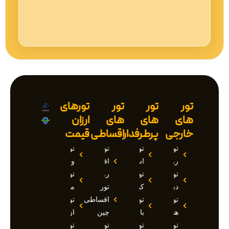
تور
تور
تور
تورهای
های
های
های
ارزان
خارجی
پرطرفدار
اقساطی
قیمت
تور
تور
تور
تور
روسیه
استانبول
اقساطی
وان
تور
تور
روسیه
تور
دبی
کیش
تور
مارماریس
تور
تور
اقساطی
تور
هند
بالی
چین
ازمیر
تور
تور
تور
تور