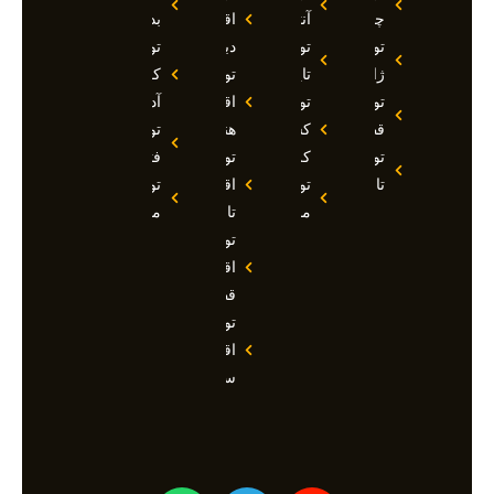
چین
آنتالیا
اقساطی
بدروم
تور
تور
دبی
تور
ژاپن
تایلند
تور
کوش
تور
تور
اقساطی
آداسی
قطر
کشتی
هند
تور
تور
کروز
تور
فتحیه
تاجیکستان
تور
اقساطی
تور
مالدیو
تاجیکستان
مالزی
تور
اقساطی
قطر
تور
اقساطی
سوچی