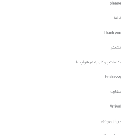
please
لطفا
Thank you
تشکر
کلمات پرکاربرد در هواپیما
Embassy
سفارت
Arrival
پرواز ورودی