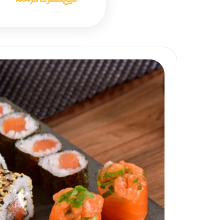
تاریخ انتشار :
15 آذر 1404