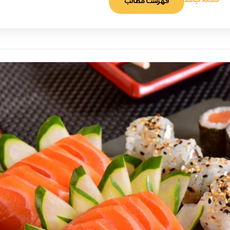
10:59 ب.ظ
فهرست مطالب