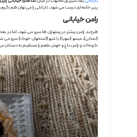
تایاکی
یک شیرینی محبوب در میان
غذا های خیابانی ژاپن
پنیر خامه‌ ای درست می‌ شود. تایاکی را می ‌توان هم گرم و
رامن خیابانی
هرچند رامن بیشتر در رستوران‌ ها سرو می ‌شود، اما در بع
(نمکی)، میسو (سویا) یا شیو (استخوان خوک) سرو می‌ شو
کرده ‌اند و رامن داغ و خوش ‌طعم را مستقیم به دستتان می