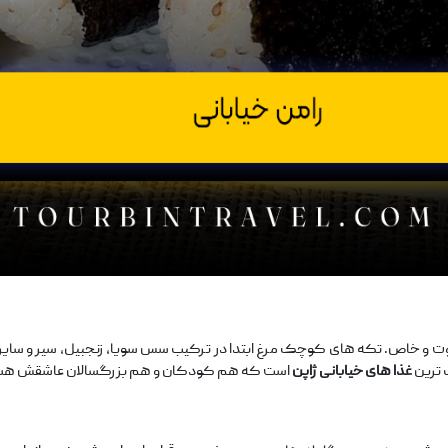
ت و خاص. تکه‌ های کوچک مرغ ابتدا در ترکیب سس سویا، زنجبیل، سیر و سایر ا
‌ترین
غذا های خیابانی ژاپن
است که هم کودکان و هم بزرگسالان عاشقش هس