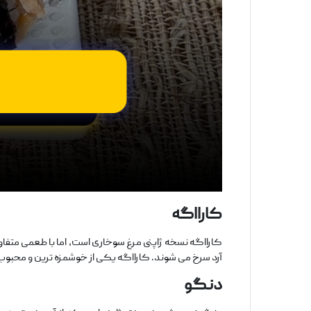
کارااگه
کارااگه نسخه ژاپنی مرغ سوخاری است، اما با طعمی متفاو
آرد سرخ می ‌شوند. کارااگه یکی از خوشمزه ‌ترین و محبوب 
دنگو