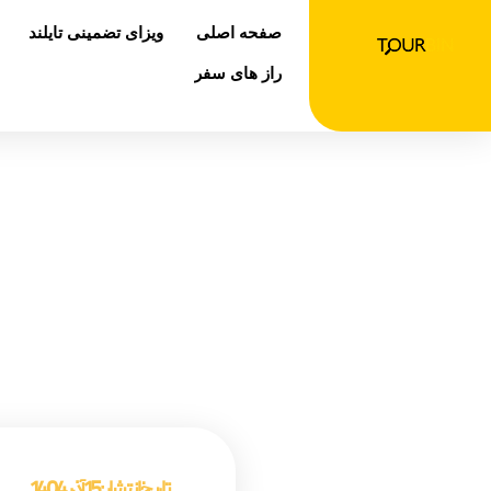
رش
صفحه اصلی
ویزای تضمینی تایلند
ه
حتوا
راز های سفر
شکو
صفحه اص