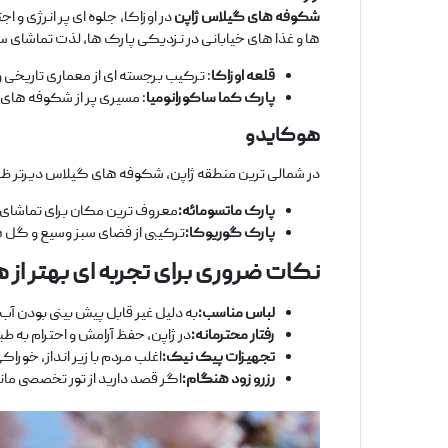
شکوفه‌ های گیلاس ژاپن
در اوزاکا، جلوه ‌ای پر انرژی و
ها و غذا های خیابانی در نزدیکی پارک‌ ها، لذت تماشای س
قلعه اوزاکا
: ترکیب برجسته ‌ای از معماری تاریخی
پارک کما ساکورانومیا
: مسیری پر از شکوفه ‌های 
هوکایدو
در شمالی ترین منطقه ژاپن، شکوفه ‌های گیلاس دیرتر ظاهر 
پارک ماتسومائه:
معروف ‌ترین مکان برای تماشای
پارک گوریوکا:
ترکیبی از فضای سبز وسیع و گل ‌
نکات ضروری برای تجربه ‌ای بهتر از 
لباس مناسب:
به دلیل غیر قابل پیش‌ بینی بودن آب
رفتار محترمانه:
در ژاپن، حفظ آرامش و احترام به ط
تجهیزات پیک ‌نیک:
اغلب مردم با زیر انداز، خورا
رزرو زود هنگام:
اگر قصد دارید از تور تخصصی مانند