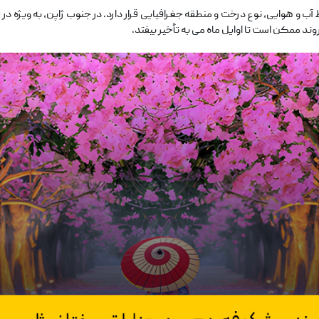
 و هوایی، نوع درخت و منطقه جغرافیایی قرار دارد. در جنوب ژاپن، به ‌ویژه در 
ند ممکن است تا اوایل ماه می به تأخیر بیفتد.