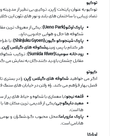
توکیو
توکیو به عنوان پایتخت ژاپن، ترکیبی بی ‌نظیر از مدرنیته
تضاد زیبایی با ساختمان ‌های بلند و نور های نئون این کل
پارک اوئنو
(Ueno Park)
: یکی از معروف ‌ترین مقا
شکوفه ‌ها حال و هوایی جادویی دارد.
پارک شینجوکو گیون
(Shinjuku Gyoen)
: با طرا
هر کدام با پس‌ زمینه
شکوفه‌ های گیلاس ژاپن
، 
رودخانه سومیدا
(Sumida River)
: ترکیب شکوفه ‌
مقابل چشمان بازدید کنندگان به نمایش می ‌گذا
کیوتو
اگر می ‌خواهید
شکوفه‌ های گیلاس ژاپن
را در بستری ت
فصل بهار فراهم می‌ کند. راه رفتن در خیابان‌ های سنگ ‌ف
قلعه نیجو:
با معماری با شکوه و حیاط‌ های پر از 
معبد دایگوجی:
یکی از قدیمی‌ ترین مکان ‌ها ب
ها است.
پارک مارویاما:
محل محبوب گردشگران و بومی ‌ها 
هانامی است.
اوزاکا