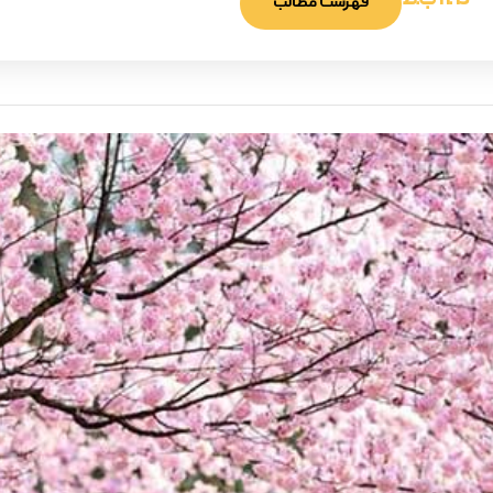
11:13 ب.ظ
فهرست مطالب