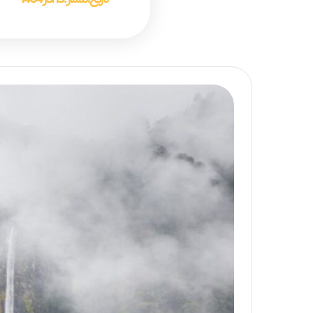
تاریخ انتشار :
15 آذر 1404