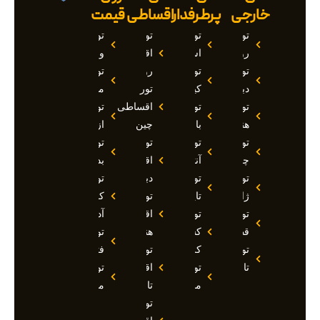
خارجی
پرطرفدار
اقساطی
قیمت
تور
تور
تور
تور
روسیه
استانبول
اقساطی
وان
تور
تور
روسیه
تور
دبی
کیش
تور
مارماریس
تور
تور
اقساطی
تور
هند
بالی
چین
ازمیر
تور
تور
تور
تور
چین
آنتالیا
اقساطی
بدروم
تور
تور
دبی
تور
ژاپن
تایلند
تور
کوش
تور
تور
اقساطی
آداسی
قطر
کشتی
هند
تور
تور
کروز
تور
فتحیه
تاجیکستان
تور
اقساطی
تور
مالدیو
تاجیکستان
مالزی
تور