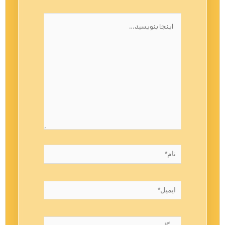
اینجا
بنویسید…
نام*
ایمیل*
وبگاه