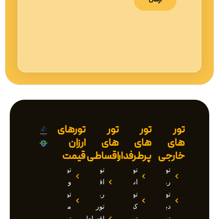
تور
تور
تور
تورهای
های
های
های
ارزان
خارجی
پرطرفدار
اقساطی
قیمت
تور
تور
تور
تور
روسیه
استانبول
اقساطی
وان
تور
تور
روسیه
تور
دبی
کیش
تور
مارماریس
تور
تور
اقساطی
تور