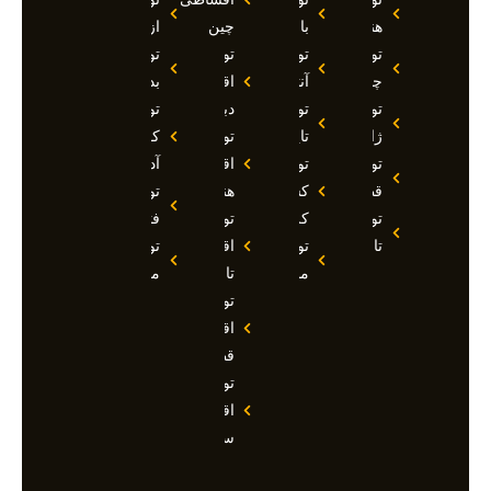
هند
بالی
چین
ازمیر
تور
تور
تور
تور
چین
آنتالیا
اقساطی
بدروم
تور
تور
دبی
تور
ژاپن
تایلند
تور
کوش
تور
تور
اقساطی
آداسی
قطر
کشتی
هند
تور
تور
کروز
تور
فتحیه
تاجیکستان
تور
اقساطی
تور
مالدیو
تاجیکستان
مالزی
تور
اقساطی
قطر
تور
اقساطی
سوچی