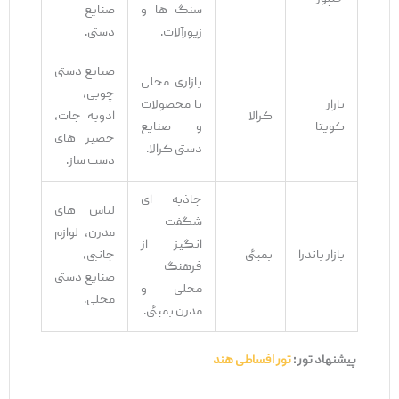
سنگ ‌ها و
صنایع
زیورآلات.
دستی.
صنایع دستی
بازاری محلی
چوبی،
بازار
با محصولات
کرالا
ادویه‌ جات،
کویتا
و صنایع
حصیر های
دستی کرالا.
دست‌ ساز.
جاذبه‌ ای
لباس‌ های
شگفت
مدرن، لوازم
‌انگیز از
بازار باندرا
بمبئی
جانبی،
فرهنگ
صنایع دستی
محلی و
محلی.
مدرن بمبئی.
پیشنهاد تور :
تور افساطی هند