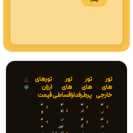
تور
تور
تور
تورهای
های
های
های
ارزان
خارجی
پرطرفدار
اقساطی
قیمت
تور
تور
تور
تور
روسیه
استانبول
اقساطی
وان
تور
تور
روسیه
تور
دبی
کیش
تور
مارماریس