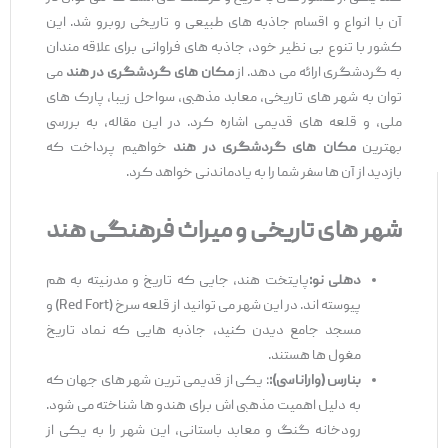
آن با انواع و اقسام جاذبه ‌های طبیعی و تاریخی روبرو شد. این
کشور با تنوع بی ‌نظیر خود، جاذبه‌ های فراوانی برای علاقه‌ مندان
به گردشگری ارائه می ‌دهد. از
مکان ‌های گردشگری در هند
می
‌توان به شهر های تاریخی، معابد مذهبی، سواحل زیبا، پارک ‌های
ملی، و قلعه های قدیمی اشاره کرد. در این مقاله، به بررسی
بهترین
مکان ‌های گردشگری در هند
خواهیم پرداخت که
بازدید از آن ‌ها سفر شما را به یادماندنی خواهد کرد.
شهر های تاریخی و میراث فرهنگی هند
دهلی نو:
پایتخت هند، جایی که تاریخ و مدرنیته به هم
پیوسته ‌اند. در این شهر می‌ توانید از قلعه سرخ (Red Fort) و
مسجد جامع دیدن کنید، جاذبه ‌هایی که نماد تاریخ
مغول ‌ها هستند.
بنارس (واراناسی)
:
: یکی از قدیمی ‌ترین شهر های جهان که
به دلیل اهمیت مذهبی‌ اش برای هندو ها شناخته می ‌شود.
رودخانه گنگ و معابد باستانی، این شهر را به یکی از