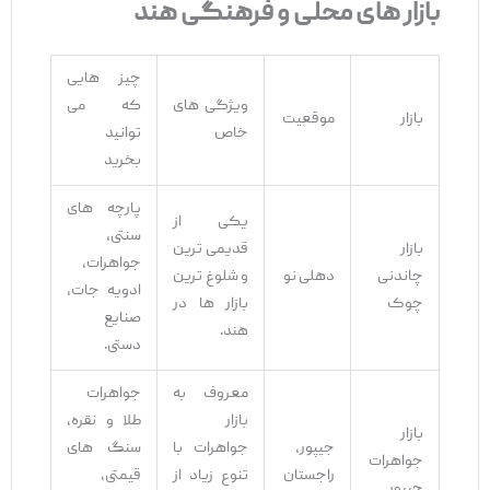
بازار های محلی و فرهنگی هند
چیز هایی
ویژگی‌ های
که می‌
بازار
موقعیت
خاص
توانید
بخرید
پارچه‌ های
یکی از
سنتی،
بازار
قدیمی ‌ترین
جواهرات،
چاندنی
دهلی نو
و شلوغ‌ ترین
ادویه ‌جات،
چوک
بازار ها در
صنایع
هند.
دستی.
معروف به
جواهرات
بازار
طلا و نقره،
بازار
جیپور،
جواهرات با
سنگ‌ های
جواهرات
راجستان
تنوع زیاد از
قیمتی،
جیپور