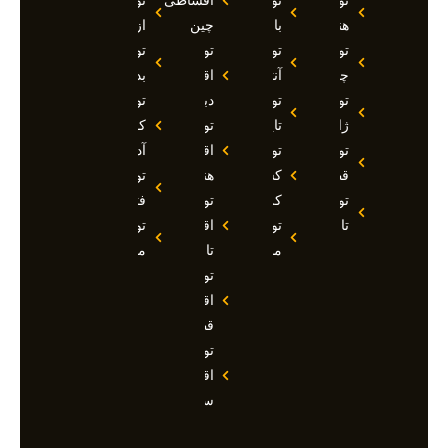
تور
تور
اقساطی
تور
هند
بالی
چین
ازمیر
تور
تور
تور
تور
چین
آنتالیا
اقساطی
بدروم
تور
تور
دبی
تور
ژاپن
تایلند
تور
کوش
تور
تور
اقساطی
آداسی
قطر
کشتی
هند
تور
تور
کروز
تور
فتحیه
تاجیکستان
تور
اقساطی
تور
مالدیو
تاجیکستان
مالزی
تور
اقساطی
قطر
تور
اقساطی
سوچی