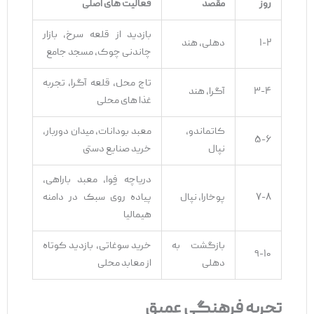
روز
مقصد
فعالیت
‌های اصلی
بازدید از قلعه سرخ، بازار
۱-۲
دهلی، هند
چاندنی چوک، مسجد جامع
تاج محل، قلعه آگرا، تجربه
۳-۴
آگرا، هند
غذا های محلی
کاتماندو،
معبد بودانات، میدان دوربار،
۵-۶
نپال
خرید صنایع دستی
دریاچه فِوا، معبد باراهی،
۷-۸
پوخارا، نپال
پیاده ‌روی سبک در دامنه
هیمالیا
بازگشت به
خرید سوغاتی، بازدید کوتاه
۹-۱۰
دهلی
از معابد محلی
تجربه فرهنگی عمیق