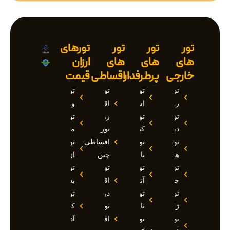
تور
تور
تور
تورهای
های
های
های
ارزان
خارجی
پرطرفدار
اقساطی
قیمت
تور
تور
تور
تور
روسیه
استانبول
اقساطی
وان
تور
تور
روسیه
تور
دبی
کیش
تور
مارماریس
تور
تور
اقساطی
تور
هند
بالی
چین
ازمیر
تور
تور
تور
تور
چین
آنتالیا
اقساطی
بدروم
تور
تور
دبی
تور
ژاپن
تایلند
تور
کوش
تور
تور
اقساطی
آداسی