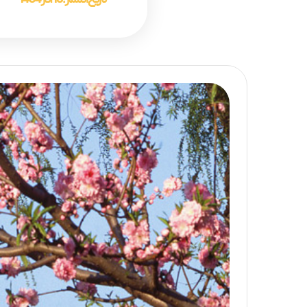
تاریخ انتشار :
16 آذر 1404