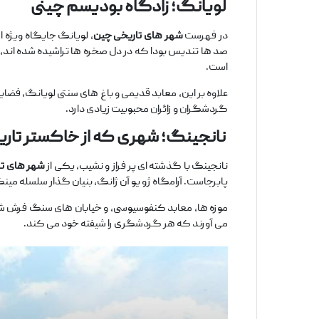
لو‌یانگ؛ زادگاه بودیسم چینی
در فهرست
شهر های تاریخی چین
، لو‌یانگ جایگاه ویژه 
صد ها تندیس بودا که در دل صخره‌ ها تراشیده شده ‌اند، ش
است.
علاوه بر این، معابد قدیمی و باغ ‌های سنتی لو‌یانگ، فض
گردشگران و زائران محبوبیت زیادی دارد.
نانجینگ؛ شهری که از خاکستر تار
نانجینگ با گذشته ‌ای پر فراز و نشیب، یکی از
شهر های تا
پابرجاست. آرامگاه ژو یو آن ‌ژانگ، بنیان ‌گذار سلسله مینگ
موزه ‌ها، معابد کنفوسیوسی، و خیابان ‌های سنگ ‌فرش ‌شد
می ‌آورند که هر گردشگری را شیفته خود می ‌کند.