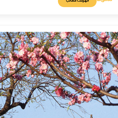
0:05 ق.ظ
فهرست مطالب