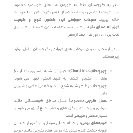
سفر به گرجستان فقط به خوردن غذا های خوشمزه محدود
نمی ‌شود؛ بلکه می ‌توانید بخشی از طعم گرجستان را با خود به
خانه ببرید.
سوغات خوراکی این کشور، تنوع و کیفیت
فوق‌
العاده
‌ای دارند
و هم مناسب هدیه دادن هستند و هم برای
لذت بردن در روز های بعد از سفر.
برخی از محبوب ‌ترین سوغاتی ‌های خوراکی گرجستان شامل موارد
زیر هستند:
چورچخلا
(Churchkhela)
:
خوراکی شبیه باسلوق که از نخ
رشته‌ ای گردو، آغشته به شهد انگور تهیه می ‌شود.
چورچخلا در ظاهر شبیه شمع است و طعمی خاص و شیرین
دارد.
عسل گرجی
:
مخصوصاً عسل مناطق کوهستانی مانند
سوانتی و راچا که از گل‌ های وحشی جمع‌ آوری می ‌شود و
بسیار معطر و طبیعی است.
ادویه‌
های بومی
:
از جمله خملی سونلی، ترکیبی از چندین
ادویه خشک ‌شده سنتی که در غذا های گرجی مانند خرچو