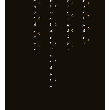
چین
آنتالیا
اقساطی
بدروم
تور
تور
دبی
تور
ژاپن
تایلند
تور
کوش
تور
تور
اقساطی
آداسی
قطر
کشتی
هند
تور
تور
کروز
تور
فتحیه
تاجیکستان
تور
اقساطی
تور
مالدیو
تاجیکستان
مالزی
تور
اقساطی
قطر
تور
اقساطی
سوچی