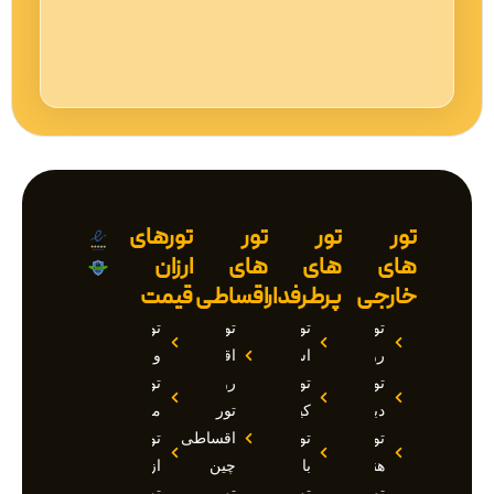
تور
تور
تور
تورهای
های
های
های
ارزان
خارجی
پرطرفدار
اقساطی
قیمت
تور
تور
تور
تور
روسیه
استانبول
اقساطی
وان
تور
تور
روسیه
تور
دبی
کیش
تور
مارماریس
تور
تور
اقساطی
تور
هند
بالی
چین
ازمیر
تور
تور
تور
تور