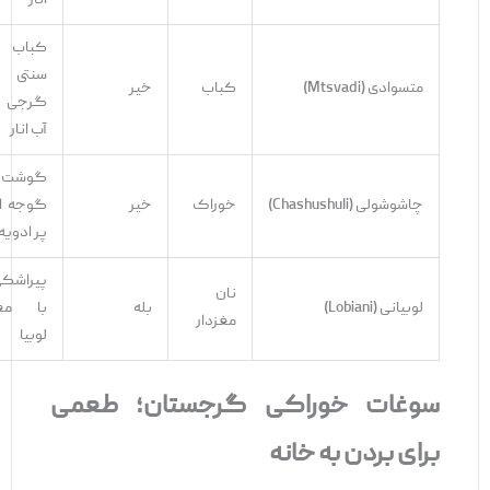
انار
کباب
سنتی
متسوادی (Mtsvadi)
کباب
خیر
گرجی با
آب ‌انار
گوشت
چاشوشولی (Chashushuli)
خوراک
خیر
گوجه ‌ای
پر ادویه
پیراشکی
نان
لوبیانی (Lobiani)
بله
با مغز
مغزدار
لوبیا
سوغات خوراکی گرجستان؛ طعمی
برای بردن به خانه