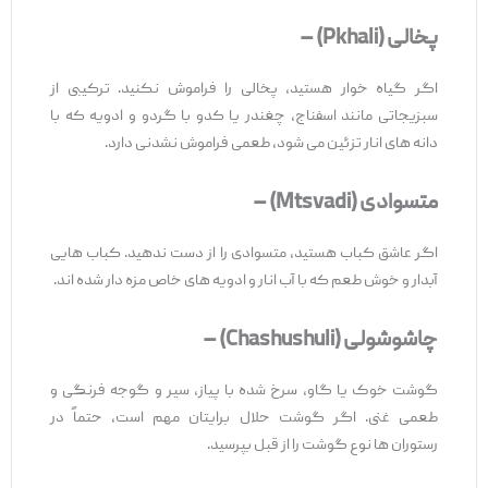
پخالی
(Pkhali) –
اگر گیاه‌ خوار هستید، پخالی را فراموش نکنید. ترکیبی از
سبزیجاتی مانند اسفناج، چغندر یا کدو با گردو و ادویه که با
دانه ‌های انار تزئین می ‌شود، طعمی فراموش ‌نشدنی دارد.
متسوادی
(Mtsvadi) –
اگر عاشق کباب هستید، متسوادی را از دست ندهید. کباب ‌هایی
آبدار و خوش ‌طعم که با آب ‌انار و ادویه ‌های خاص مزه‌ دار شده ‌اند.
چاشوشولی
(Chashushuli) –
گوشت خوک یا گاو، سرخ ‌شده با پیاز، سیر و گوجه ‌فرنگی و
طعمی غنی. اگر گوشت حلال برایتان مهم است، حتماً در
رستوران ‌ها نوع گوشت را از قبل بپرسید.