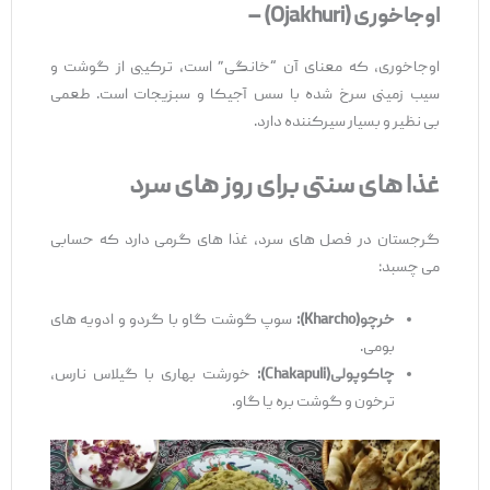
اوجاخوری
(Ojakhuri) –
اوجاخوری، که معنای آن “خانگی” است، ترکیبی از گوشت و
سیب ‌زمینی سرخ ‌شده با سس آجیکا و سبزیجات است. طعمی
بی‌ نظیر و بسیار سیرکننده دارد.
غذا
های سنتی برای روز
های سرد
گرجستان در فصل ‌های سرد، غذا های گرمی دارد که حسابی
می ‌چسبد:
خرچو
(Kharcho)
:
سوپ گوشت گاو با گردو و ادویه ‌های
بومی.
چاکوپولی
(Chakapuli)
:
خورشت بهاری با گیلاس نارس،
ترخون و گوشت بره یا گاو.