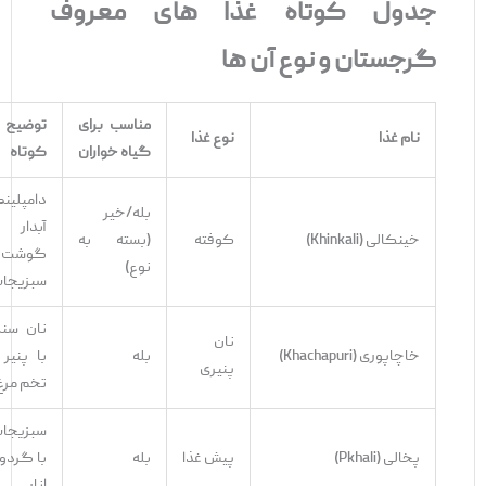
جدول کوتاه غذا
های معروف
گرجستان و نوع آن
‌ها
مناسب برای
توضیح
نام غذا
نوع غذا
گیاه‌
خواران
کوتاه
دامپلینگ
بله/خیر
آبدار با
خینکالی (Khinkali)
کوفته
(بسته به
گوشت یا
نوع)
سبزیجات
نان سنتی
نان
خاچاپوری (Khachapuri)
بله
با پنیر و
پنیری
تخم‌ مرغ
سبزیجات
پخالی (Pkhali)
پیش ‌غذا
بله
با گردو و