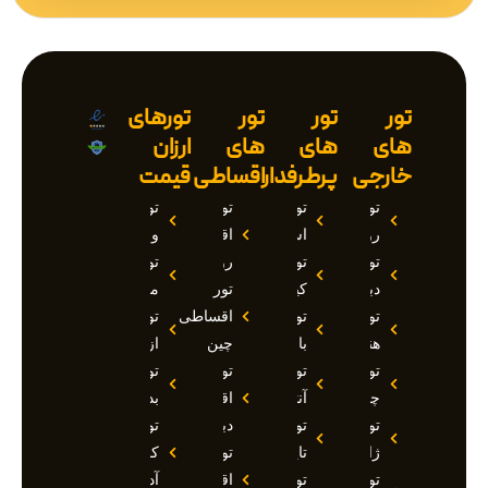
تور
تور
تور
تورهای
های
های
های
ارزان
خارجی
پرطرفدار
اقساطی
قیمت
تور
تور
تور
تور
روسیه
استانبول
اقساطی
وان
تور
تور
روسیه
تور
دبی
کیش
تور
مارماریس
تور
تور
اقساطی
تور
هند
بالی
چین
ازمیر
تور
تور
تور
تور
چین
آنتالیا
اقساطی
بدروم
تور
تور
دبی
تور
ژاپن
تایلند
تور
کوش
تور
تور
اقساطی
آداسی