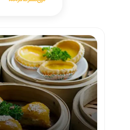
تاریخ انتشار :
18 آذر 1404