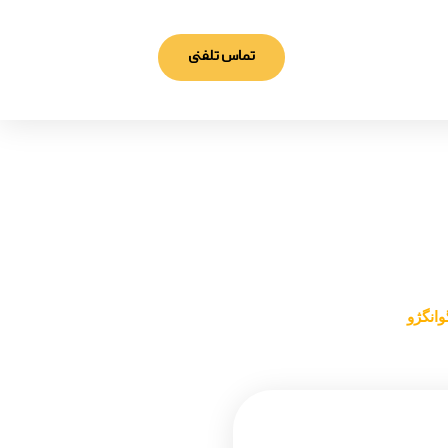
تماس تلفنی
گژو
وانگژو