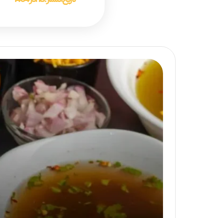
تاریخ انتشار :
18 آذر 1404