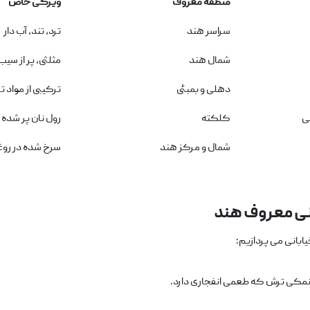
منطقه معروف
ویژگی خاص
سراسر هند
ترد، تند، آب ‌دار
شمال هند
مثلثی، پر از سیب‌
دهلی و بمبئی
ترکیبی از مواد 
ی
کلکته
رول نان پر شده
شمال و مرکز هند
سرخ شده در روغ
انی معروف هند
بانی می ‌پردازیم:
ب‌ نمکی ترش که طعمی انفجاری دارد.