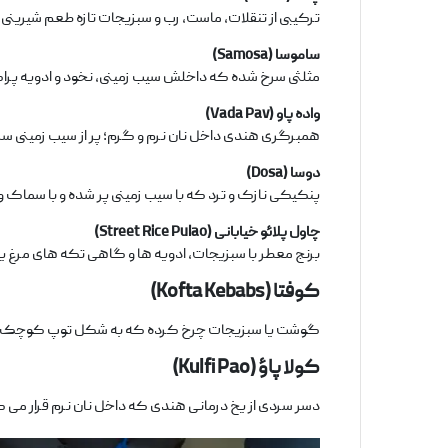
ترکیبی از تنقلات، ماست، رب و سبزیجات تازه طعم شیرینی
ساموسا
(Samosa)
مثلثی سرخ ‌شده که داخلش سیب‌ زمینی، نخود و ادویه پراک
واده پاو
(Vada Pav)
همبرگری هندی داخل نان نرم و گرم؛ پر از سیب ‌زمینی سرخ
دوسا
(Dosa)
پنکیکی نازک و ترد که با سیب ‌زمینی پر شده و با سماک 
چاول پلائو خیابانی
(Street Rice Pulao)
برنج معطر با سبزیجات، ادویه‌ ها و گاهی تکه‌ های مرغ یا 
کوفتا
(Kofta Kebabs)
گوشت یا سبزیجات چرخ‌ کرده که به شکل توپ کوچک درآمد
کولا پاؤ
(Kulfi Pao)
دسر سردی از یخ ‌درمانی هندی که داخل نان نرم قرار می ‌گ