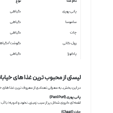
نام غذا
نوع
پانی پوری
گیاهی
ساموسا
گیاهی
چات
گیاهی
رول کاتی
گوشت/گیاه
پاکورا
گیاهی
لیستی از محبوب
‌ترین غذا های خیاب
در این بخش، به معرفی تعدادی از معروف ‌ترین غذا های خیا
پانی پوری
(Pani Puri)
لقمه ‌ای کروی شکل پر از سیب ‌زمینی، نخود و ادویه؛ با آ
چات
(Chaat)