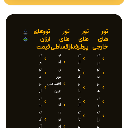
تور
تور
تور
تورهای
های
های
های
ارزان
خارجی
پرطرفدار
اقساطی
قیمت
تور
تور
تور
تور
روسیه
استانبول
اقساطی
وان
تور
تور
روسیه
تور
دبی
کیش
تور
مارماریس
تور
تور
اقساطی
تور
هند
بالی
چین
ازمیر
تور
تور
تور
تور
چین
آنتالیا
اقساطی
بدروم
تور
تور
دبی
تور
ژاپن
تایلند
تور
کوش
تور
تور
اقساطی
آداسی