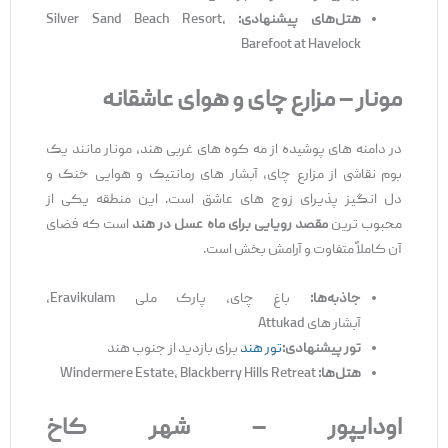
هتل‌
های پیشنهادی
:
Silver Sand Beach Resort،
Barefoot at Havelock
مونار
–
مزارع
چای
و
هوای
عاشقانه
در دامنه ‌های پوشیده از مه کوه‌ های غربی هند، مونار مانند یک
بوم نقاشی از مزارع چای، آبشار های رمانتیک و هوایی خنک و
دل ‌انگیز پذیرای زوج‌ های عاشق است. این منطقه یکی از
محبوب ‌ترین
مقصد رویایی برای ماه عسل در هند
است که فضای
آن کاملاً متفاوت و آرامش ‌بخش است.
جاذبه‌
ها
:
باغ چای، پارک ملی Eravikulam،
آبشار های Attukad
تور پیشنهادی
:
تور هند
برای بازدید از جنوب هند
هتل‌
ها
:
Windermere Estate، Blackberry Hills Retreat
اودایپور
–
شهر
کاخ