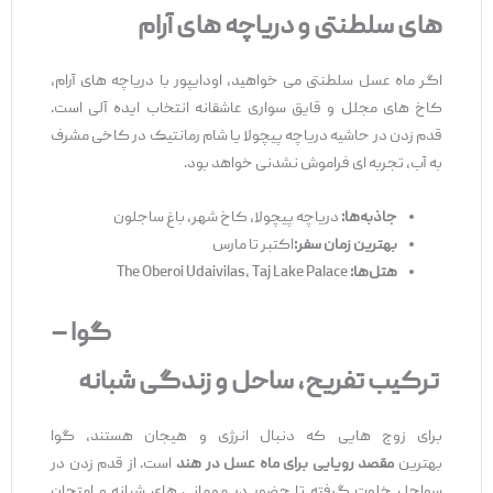
‌های
سلطنتی
و
دریاچه ‌های
آرام
اگر ماه عسل سلطنتی می‌ خواهید، اودایپور با دریاچه‌ های آرام،
کاخ‌ های مجلل و قایق ‌سواری عاشقانه انتخاب ایده ‌آلی است.
قدم‌ زدن در حاشیه دریاچه پیچولا یا شام رمانتیک در کاخی مشرف
به آب، تجربه ‌ای فراموش ‌نشدنی خواهد بود.
جاذبه‌
ها
:
دریاچه پیچولا، کاخ شهر، باغ ساجلون
بهترین زمان سفر
:
اکتبر تا مارس
هتل
‌ها
:
The Oberoi Udaivilas، Taj Lake Palace
گوا
–
ترکیب
تفریح،
ساحل
و
زندگی
شبانه
برای زوج ‌هایی که دنبال انرژی و هیجان هستند، گوا
بهترین
مقصد رویایی برای ماه عسل در هند
است. از قدم‌ زدن در
سواحل خلوت گرفته تا حضور در مهمانی ‌های شبانه و امتحان