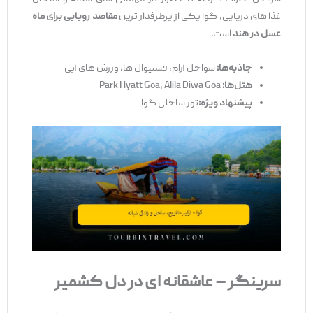
غذا های دریایی، گوا یکی از پرطرفدار ترین
مقاصد رویایی برای ماه
عسل در هند
است.
جاذبه‌
ها
:
سواحل آرام، فستیوال‌ ها، ورزش ‌های آبی
هتل
‌ها
:
Park Hyatt Goa، Alila Diwa Goa
پیشنهاد ویژه
:
تور ساحلی گوا
سرینگر
–
عاشقانه ‌ای
در
دل
کشمیر