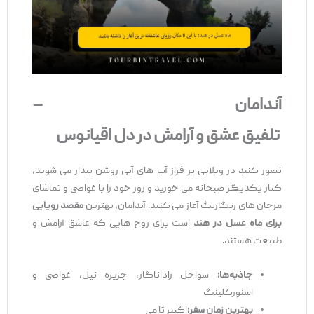
آندامان
–
تلفیق
عشق
و
آرامش
در
دل
اقیانوس
تصور کنید در ویلایی بر فراز آب‌ های آبی روشن بیدار می‌ شوید،
کنار یکدیگر صبحانه می ‌خورید و روز خود را با غواصی و تماشای
مرجان ‌های رنگارنگ آغاز می ‌کنید. آندامان، بهترین
مقصد رویایی
برای ماه عسل در هند
است برای زوج ‌هایی که عاشق آرامش و
طبیعت هستند.
جاذبه
‌ها
:
سواحل راداناگار، جزیره نیل، غواصی و
اسنورکلینگ
بهترین زمان سفر
:
اکتبر تا می