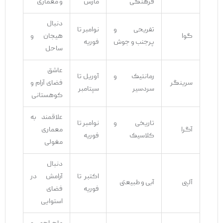
فرهنگی
مارس
و معماری
دنبال
تفریحی و
نوامبر تا
گوا
هیجان و
پرجنب ‌و جوش
فوریه
ساحل
عاشق
رمانتیک و
آوریل تا
سرینگر
فضای آرام و
سردسیر
سپتامبر
کوهستانی
علاقمند به
تاریخی و
نوامبر تا
آگرا
معماری
کلاسیک
فوریه
مغولی
دنبال
اکتبر تا
آرامش در
آلپی
آبی و طبیعتی
فوریه
فضای
استوایی