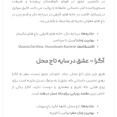
در کشمیر، عشق در هوای کوهستان پیچیده و طبیعت
مسحورکننده‌ اش داستانی عاشقانه را روایت می ‌کند. قایق ‌سواری
در شیکارا، اقامت در خانه‌ های قایقی در دریاچه دال و قدم ‌زدن در
باغ ‌های مغولی تجربه ‌ای رمانتیک را رقم می ‌زند.
جاذبه‌
ها
:
دریاچه دال، خانه ‌های قایقی، باغ ‌های شالیمار
بهترین زمان
:
آوریل تا سپتامبر
اقامتگاه‌
ها
:
Vivanta Dal View، Houseboats Kashmir
آگرا
–
عشق
در
سایه
تاج
محل
هیچ چیز مثل تاج محل، نماد جاودان عشق نیست. سفر به آگرا
یعنی تحسین داستانی که عشق را به سنگ تبدیل کرده است. برای
زوج‌ هایی که تاریخ و معماری را دوست دارند، آگرا یکی از
خاص ‌ترین
مقصد رویایی برای ماه عسل در هند
است.
جاذبه
‌ها
:
تاج محل، قلعه آگرا، باغ مهتاب
بهترین زمان سفر
:
نوامبر تا فوریه