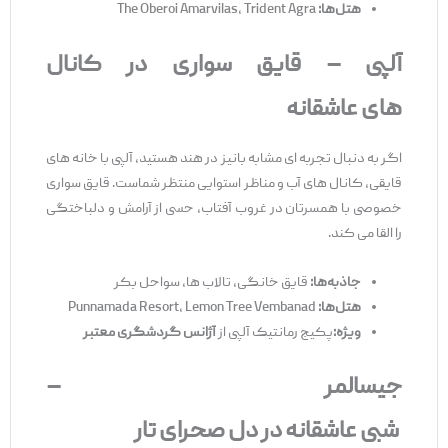
هتل
‌ها
:
The Oberoi Amarvilas، Trident Agra
آلپی
–
قایق ‌سواری
در
کانال
‌های
عاشقانه
اگر به دنبال تجربه ‌ای مشابه بانیز در هند هستید، آلپی با خانه‌ های
قایقی، کانال‌ های آب و مناظر استوایی منتظر شماست. قایق ‌سواری
خصوصی با همسرتان در غروب آفتاب، حسی از آرامش و دلباختگی
را القا می‌ کند.
جاذبه
‌ها
:
قایق خانگی، تالاب‌ ها، سواحل بکر
هتل
‌ها
:
Punnamada Resort، Lemon Tree Vembanad
ویژه
:
پکیج رمانتیک آلپی از
آژانس گردشگری
معتبر
جیسالمر
–
شبی
عاشقانه
در
دل
صحرای
تار