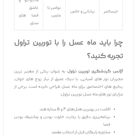
ماجراجو و
نوامبر تا
عاشق
جیسالمر
بیابانی و خاص
مارس
فضا های
سنتی
چرا باید ماه عسل را با توربین تراول
تجربه کنید؟
آژانس گردشگری توربین تراول
به عنوان یکی از معتبر ترین
مجریان تور های آسیایی، با درک عمیق از نیاز زوج‌ های جوان،
پکیج‌ های اختصاصی برای ماه عسل طراحی کرده است. برخی از
مزایای تور های ماه عسل توربین تراول:
اقامت در بهترین هتل‌های ۴ و ۵ ستاره هند
برنامه‌ریزی دقیق با رعایت خلوت بودن و رمانتیک بودن
فضا
مشاوره رایگان قبل از انتخاب مقصد