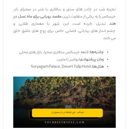
تجربه شب در چادر های سنتی و سافاری با شتر در صحرای تار،
جیسالمر را به یکی از متفاوت ‌ترین
مقصد رویایی برای ماه عسل در
هند
تبدیل کرده است. این شهر با معماری طلایی و
چشم ‌انداز های بیابانی، فضایی خاص برای زوج ‌های عاشق خلق
می‌ کند.
جاذبه
‌ها
:
قلعه جیسالمر، سافاری صحرا، بازار های محلی
زمان پیشنهادی
:
نوامبر تا مارس
هتل‌
ها
:
Suryagarh Palace، Desert Tulip Hotel