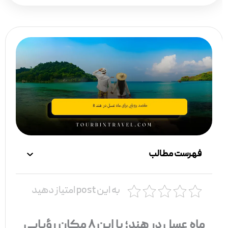
فهرست مطالب
به این post امتیاز دهید
ماه عسل در هند؛ با این ۸ مکان رؤیایی