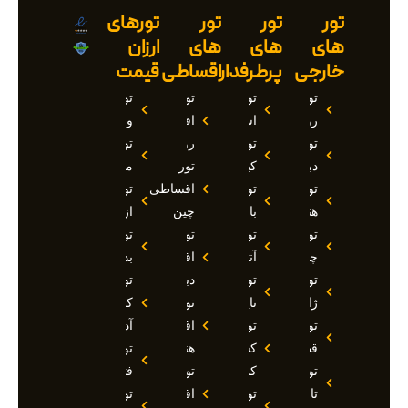
تور
تور
تور
تورهای
های
های
های
ارزان
خارجی
پرطرفدار
اقساطی
قیمت
تور
تور
تور
تور
روسیه
استانبول
اقساطی
وان
تور
تور
روسیه
تور
دبی
کیش
تور
مارماریس
تور
تور
اقساطی
تور
هند
بالی
چین
ازمیر
تور
تور
تور
تور
چین
آنتالیا
اقساطی
بدروم
تور
تور
دبی
تور
ژاپن
تایلند
تور
کوش
تور
تور
اقساطی
آداسی
قطر
کشتی
هند
تور
تور
کروز
تور
فتحیه
تاجیکستان
تور
اقساطی
تور