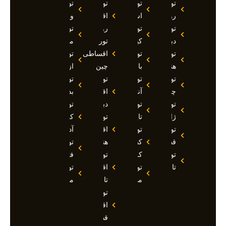
تور
تور
تور
تور
روسیه
استانبول
اقساطی
وان
تور
تور
روسیه
تور
دبی
کیش
تور
مارماریس
تور
تور
اقساطی
تور
هند
بالی
چین
ازمیر
تور
تور
تور
تور
چین
آنتالیا
اقساطی
بدروم
تور
تور
دبی
تور
ژاپن
تایلند
تور
کوش
تور
تور
اقساطی
آداسی
قطر
کشتی
هند
تور
تور
کروز
تور
فتحیه
تاجیکستان
تور
اقساطی
تور
مالدیو
تاجیکستان
مالزی
تور
اقساطی
قطر