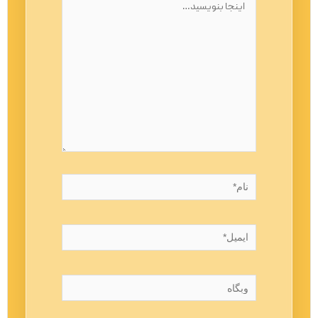
بنویسید…
نام*
ایمیل*
وبگاه