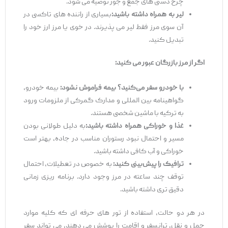
چرخ‌ دستی‌ های جمع ‌و جور توصیه می ‌شود.
لیر به همراه داشته باشید
:
بسیاری از راننده ‌های تاکسی در
آن سوی مرز فقط لیر می‌ پذیرند. در خوی یا مرز ارز خود را
تبدیل کنید.
اگر از مرز بازرگان عبور می
‌کنید
:
با خودرو سفر می
‌کنید؟ بیمه فراموش نشود
:
بیمه خودرو،
گواهینامه بین ‌المللی و مدارک گمرکی از ملزومات ورود
به ترکیه با ماشین شخصی هستند.
غذا و خوراکی همراه داشته باشید
:
به دلیل طولانی بودن
مسیر و احتمال نبود رستوران مناسب در جاده، بهتر است
خوراکی و آب کافی داشته باشید.
ترافیک را پیش‌
بینی کنید
:
به ‌خصوص در تعطیلات، احتمال
توقف چند ساعته در مرز وجود دارد. برنامه ‌ریزی زمانی
دقیق‌ تری داشته باشید.
در هر دو حالت، استفاده از تور های حرفه‌ ای که کلیه موارد
حمل‌ و نقل، ترانسفر و اقامت را پوشش می ‌دهند، می ‌تواند سفر