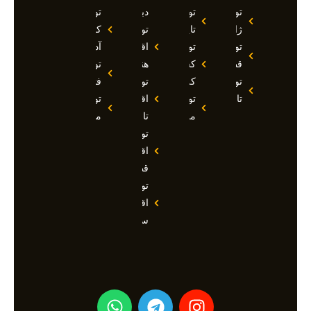
تور
تور
دبی
تور
ژاپن
تایلند
تور
کوش
تور
تور
اقساطی
آداسی
قطر
کشتی
هند
تور
تور
کروز
تور
فتحیه
تاجیکستان
تور
اقساطی
تور
مالدیو
تاجیکستان
مالزی
تور
اقساطی
قطر
تور
اقساطی
سوچی
W
T
I