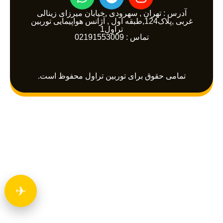
h
e
n
a
l
s
آدرس : تهران , سهرودی ,خیابان میرزای زینالی
غربی ,پلاک124,طبقه اول , آژانس هواپیمایی توربین
t
e
t
تراول1
a
تماس : 02191553009
g
s
a
r
g
p
a
r
p
m
a
تمامی حقوق برای توربین تراول محفوظ است.
m
✈