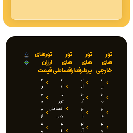
تور
تور
تور
تورهای
های
های
های
ارزان
خارجی
پرطرفدار
اقساطی
قیمت
تور
تور
تور
تور
روسیه
استانبول
اقساطی
وان
تور
تور
روسیه
تور
دبی
کیش
تور
مارماریس
تور
تور
اقساطی
تور
هند
بالی
چین
ازمیر
تور
تور
تور
تور
چین
آنتالیا
اقساطی
بدروم