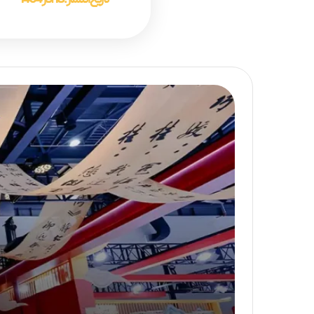
تاریخ انتشار :
18 آذر 1404