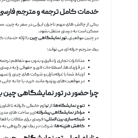
اگر به دنبال واردات یا صادرات هستید، حضور فیزیکی در این 
خدمات کامل ترجمه و مترجم فارسی؛
یکی از چالش‌ های مهم تاجران ایرانی در سفر به چین، 
ممکن است به‌ درستی منتقل نشود.
در چنین موقعیتی،
تور نمایشگاهی چین
با ارائه خدمات ک
یک مترجم حرفه ‌ای می ‌تواند:
مذاکرات تجاری را دقیق و بدون سوءتفاهم ترجمه
در قراردادها، اصطلاحات فنی و حقوقی را به ‌درستی 
ارتباط شما با غرفه‌داران و شرکت ‌های چینی را تسه
در موقعیت‌های روزمره مانند خرید یا جا به ‌جایی 
چرا حضور در تور نمایشگاهی چین 
تنوع نمایشگاه
‌ها
:
از لوازم خانگی گرفته تا فناور
مراکز نمایشگاهی پیشرفته
:
زیر ساخت ‌های مدرن 
شبکه
‌سازی بین
‌المللی
:
فرصتی برای ملاقات با فعا
کاهش هزینه
‌ها
:
شرکت در یک تور گروهی به ‌مراتب