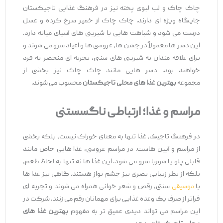
چاک چاک و لب لبوی پخته نیز در فرهنگ غذایی تاجیکستان
جایگاه ویژه ‌ای دارند. چاک چاک از خمیر سرخ‌ کرده و عسل
درست می ‌شود و شباهت‌ هایی با شیرینی ‌های آسیای میانه دارد.
این دسر ها معمولاً در جشن ‌ها، عروسی ‌ها و اعیاد سرو می ‌شوند و
برای علاقه ‌مندان به شیرینی ‌های سنتی، تجربه ‌ای منحصر به ‌فرد
خواهند بود. دسر هایی مانند چاک چاک نیز بخشی از
مجموعه
بهترین غذا های محلی تاجیکستان
محسوب می ‌شوند.
مراسم و غذا؛ ارتباطی ناگسستنی
در فرهنگ تاجیک، غذا تنها به معنای خوراک نیست، بلکه بخشی
از مراسم‌ و آیین‌ هاست. در مراسم‌ عروسی، غذا هایی خاص مانند
قابلی پلو یا شوربا سرو می ‌شود. این غذا ها نه تنها به لحاظ طعم،
بلکه از نظر زیبایی بصری نیز چشم ‌نواز هستند. گاهی نیز غذا ها
با
موسیقی
سنتی، رقص و شعر خوانی همراه می ‌شوند و تجربه ‌ای
فراتر از صرف یک وعده غذایی برای مهمانان رقم می ‌زنند. شرکت در
این مراسم می ‌تواند دیدی عمیق ‌تر به مفهوم
بهترین غذا های