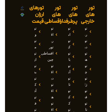
تور
تور
تور
تورهای
های
های
های
ارزان
خارجی
پرطرفدار
اقساطی
قیمت
تور
تور
تور
تور
روسیه
استانبول
اقساطی
وان
تور
تور
روسیه
تور
دبی
کیش
تور
مارماریس
تور
تور
اقساطی
تور
هند
بالی
چین
ازمیر
تور
تور
تور
تور
چین
آنتالیا
اقساطی
بدروم
تور
تور
دبی
تور
ژاپن
تایلند
تور
کوش
تور
تور
اقساطی
آداسی
قطر
کشتی
هند
تور
تور
کروز
تور
فتحیه
تاجیکستان
تور
اقساطی
تور