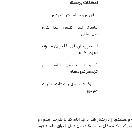
امکانات برجسته
سالن ورزشی، استخر، مترجم
ماساژ، زمین تنیس، غذا های
بین‌المللی
استخر رو باز، باغ، غذا خوری مشرف
به رود خانه
آشپزخانه، ماشین لباسشویی،
ترنسفر فرودگاه
آشپزخانه، ویوی رودخانه، کرایه
خودرو
عملکرد را در کنار هم دارد. اتاق ‌ها با طراحی مدرن و
م، صرافی، وای ‌فای پرسرعت و خدمات ۲۴ ساعته، باعث شده تا بسیاری از شرکت ‌کنندگان نمایشگاه، این هتل را برای اقامت خود