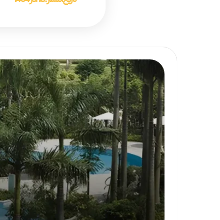
تاریخ انتشار :
18 آذر 1404