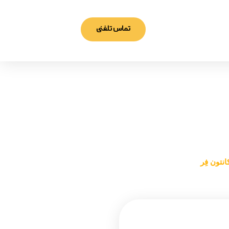
تماس تلفنی
فِر
نتون فِر