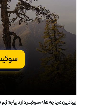
زیباترین دریاچه‌ های سوئیس: از دریاچه ژنو ت