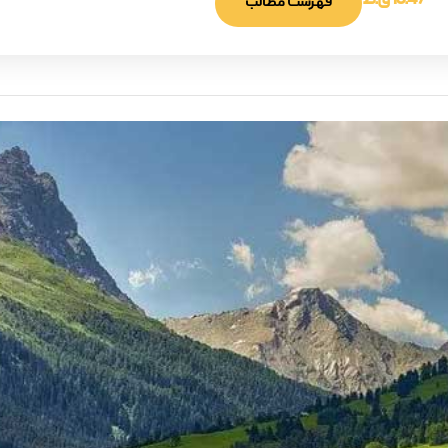
10:47 ق.ظ
فهرست مطالب