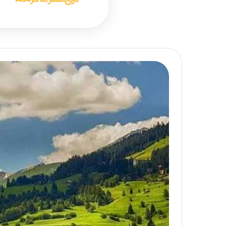
تاریخ انتشار :
16 آذر 1404