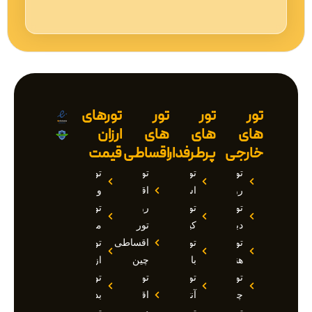
تور
تور
تور
تورهای
های
های
های
ارزان
خارجی
پرطرفدار
اقساطی
قیمت
تور
تور
تور
تور
روسیه
استانبول
اقساطی
وان
تور
تور
روسیه
تور
دبی
کیش
تور
مارماریس
تور
تور
اقساطی
تور
هند
بالی
چین
ازمیر
تور
تور
تور
تور
چین
آنتالیا
اقساطی
بدروم