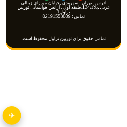
a
l
s
آدرس : تهران , سهرودی ,خیابان میرزای زینالی
غربی ,پلاک124,طبقه اول , آژانس هواپیمایی توربین
t
e
t
تراول1
a
تماس : 02191553009
g
s
a
r
g
p
a
r
p
m
a
تمامی حقوق برای توربین تراول محفوظ است.
m
✈