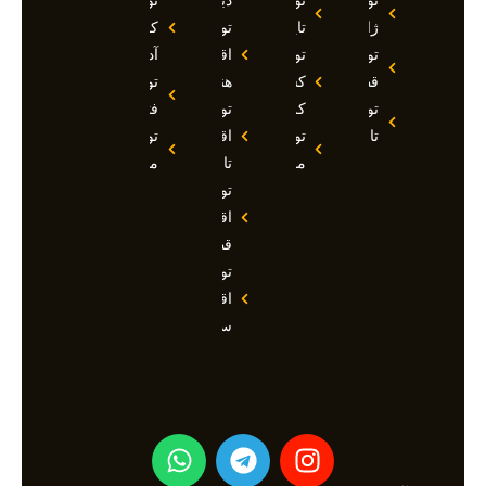
تور
تور
دبی
تور
ژاپن
تایلند
تور
کوش
تور
تور
اقساطی
آداسی
قطر
کشتی
هند
تور
تور
کروز
تور
فتحیه
تاجیکستان
تور
اقساطی
تور
مالدیو
تاجیکستان
مالزی
تور
اقساطی
قطر
تور
اقساطی
سوچی
W
T
I
h
e
n