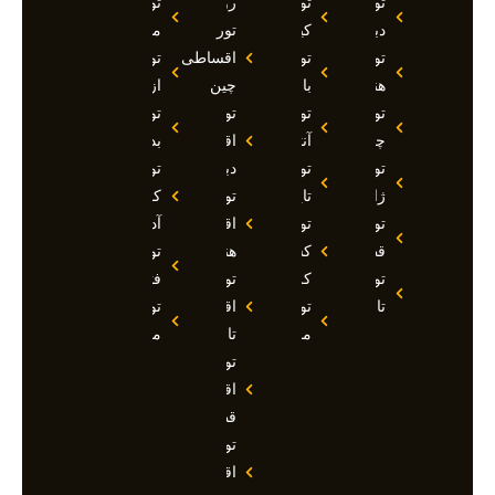
تور
تور
روسیه
تور
دبی
کیش
تور
مارماریس
تور
تور
اقساطی
تور
هند
بالی
چین
ازمیر
تور
تور
تور
تور
چین
آنتالیا
اقساطی
بدروم
تور
تور
دبی
تور
ژاپن
تایلند
تور
کوش
تور
تور
اقساطی
آداسی
قطر
کشتی
هند
تور
تور
کروز
تور
فتحیه
تاجیکستان
تور
اقساطی
تور
مالدیو
تاجیکستان
مالزی
تور
اقساطی
قطر
تور
اقساطی