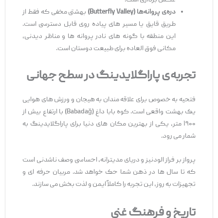
عکس ‌برداری است.
دره‌ی پروانه‌
ها
(Butterfly Valley)
بهشتی مخفی که فقط از
طریق قایق یا مسیر های پیاده ‌روی قابل دسترسی است.
این منطقه با گونه ‌های نادر پروانه ‌ها و مناظر دیدنی،
مکانی فوق ‌العاده برای طبیعت ‌دوستان است.
تجربه‌ی پاراگلایدینگ در سطح جهانی
فتحیه به ‌خصوص برای علاقه ‌مندان به هیجان و ورزش‌ های هوایی
یک بهشت واقعی است. کوه بابا داغ (Babadağ) با ارتفاع بیش از
۱۹۰۰ متر، یکی از بهترین مکان‌ های دنیا برای پاراگلایدینگ به
شمار می ‌رود.
پرواز بر فراز الودنیز و دریای مدیترانه، احساسی وصف ‌ناشدنی است
که تا سال ‌ها در ذهن شما حک خواهد شد. مربیان حرفه ای و
تجهیزات به ‌روز، این تجربه را کاملاً ایمن و لذت ‌بخش می ‌سازند.
تاریخ و فرهنگ غنی