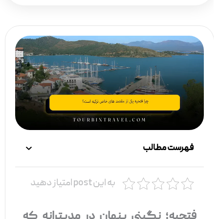
فهرست مطالب
به این post امتیاز دهید
فتحیه؛ نگینی پنهان در مدیترانه که