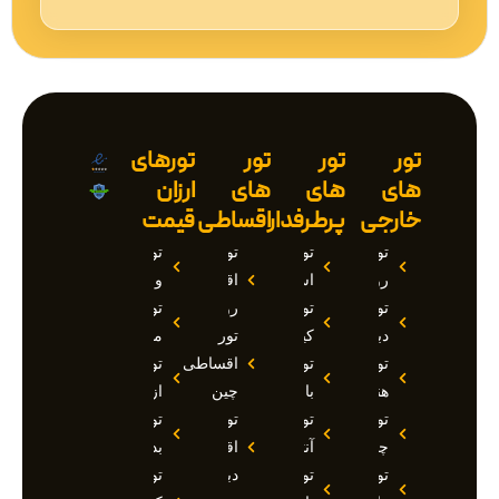
تور
تور
تور
تورهای
های
های
های
ارزان
خارجی
پرطرفدار
اقساطی
قیمت
تور
تور
تور
تور
روسیه
استانبول
اقساطی
وان
تور
تور
روسیه
تور
دبی
کیش
تور
مارماریس
تور
تور
اقساطی
تور
هند
بالی
چین
ازمیر
تور
تور
تور
تور
چین
آنتالیا
اقساطی
بدروم
تور
تور
دبی
تور