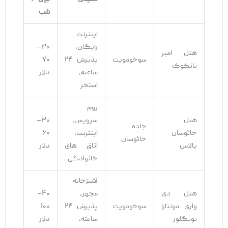
شب
اینترنت
رایگان،
۳۰–
هتل امبر
سوخومویت
پذیرش ۲۴
۷۰
بانکوک
ساعته،
دلار
استخر
روم‌
هتل
سرویس،
۳۰–
جاده
خائوسان
اینترنت،
۶۰
خائوسان
پالاس
اتاق ‌های
دلار
خانوادگی
آشپزخانه
هتل دی
مجهز،
۴۰–
واری مونتارا
سوخومویت
پذیرش ۲۴
۱۰۰
تونگلور
ساعته،
دلار