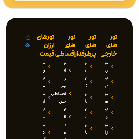
تور
تور
تور
تورهای
های
های
های
ارزان
خارجی
پرطرفدار
اقساطی
قیمت
تور
تور
تور
تور
روسیه
استانبول
اقساطی
وان
تور
تور
روسیه
تور
دبی
کیش
تور
مارماریس
تور
تور
اقساطی
تور
هند
بالی
چین
ازمیر
تور
تور
تور
تور
چین
آنتالیا
اقساطی
بدروم
تور
تور
دبی
تور
ژاپن
تایلند
تور
کوش