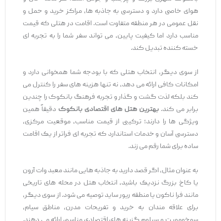
هوای خاصی دارد و دسترسی به جاذبه‌ ها، مراکز خرید و حمل ‌و
نقل عمومی در هر منطقه متفاوت است. اقامت در هتلی که قیمت
مناسب دارد اما کیفیت پایین، می ‌تواند سفر شما را به تجربه ‌ای
خسته ‌کننده تبدیل کند.
از سوی دیگر، انتخاب هتلی که با بودجه شما همخوانی دارد و
امکانات کافی ارائه می ‌دهد، نه تنها هزینه‌ های سفر را کنترل می‌
کند بلکه لذت گشت ‌و گذار و تجربه فرهنگ بانکوک را چندین
برابر می ‌کند.
بهترین هتل‌ های اقتصادی بانکوک
دقیقاً همین
ویژگی ‌ها را دارند؛ ترکیبی از قیمت مناسب، موقعیت مرکزی،
دسترسی آسان و خدمات استاندارد که تجربه ‌ای فراتر از یک اقامت
ساده برای شما رقم می ‌زند.
به‌ عنوان مثال، اگر قصد دارید به جاذبه‌ هایی مانند معبد وات آرون
یا کاخ بزرگ نزدیک باشید، انتخاب هتل در محله‌ های تاریخی
مانند فرا ناکون یا منطقه ریور ساید توصیه می ‌شود. از سوی دیگر،
برای علاقه‌ مندان به خرید و تفریحات مدرن، مناطق سیام،
سوخومویت و سیلوم گزینه ‌های اقتصادی مناسبی ارائه می ‌دهند.