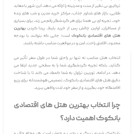
ترکیبی بی ‌نظیر از سنت و مدرنیته را ارائه می ‌دهد. این شهر با معابد
طلایی، بازار های شناور جذاب، مراکز خرید مدرن و شب‌ های زنده
خود، تجربه ‌ای بی ‌همتا برای هر گردشگر رقم می ‌زند. برای بسیاری
از مسافران، اولین چالش پس از خرید بلیط، پیدا کردن
بهترین
هتل‌ های اقتصادی بانکوک
است؛ جایی که بتوانند با بودجه
محدود، اقامتی راحت، امن و در موقعیت مناسب داشته باشند.
انتخاب هتل مناسب نه تنها بر راحتی شما در طول سفر تأثیر می‌
گذارد، بلکه تجربه گردشگری شما را به سطحی جدید ارتقا می
‌دهد. در ادامه، توربین تراول به شما کمک می ‌کند تا با شناخت
دقیق هتل ‌های اقتصادی بانکوک، تصمیمی هوشمندانه برای رزرو
اقامتگاه خود بگیرید و از سفر خود لذت واقعی ببرید.
چرا انتخاب بهترین هتل‌ های اقتصادی
بانکوک اهمیت دارد؟
بانکوک شهری بزرگ و پرجنب ‌و جوش است. هر محله حال‌ و