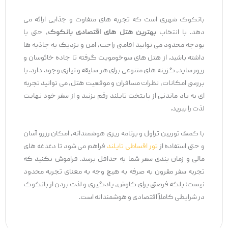
بانکوک شهری است که تجربه ‌های متفاوت و جذابی ارائه می‌
دهد. با انتخاب
بهترین هتل‌ های اقتصادی بانکوک
، حتی با
بودجه محدود می ‌توانید اقامتی راحت، امن و نزدیک به جاذبه ‌ها
داشته باشید. از هتل ‌های سوخومویت گرفته تا جاده خائوسان و
ریور ساید، گزینه‌ های متنوعی برای هر سلیقه و نیازی وجود دارد. با
بررسی امکانات، نظرات مسافران و موقعیت هتل، می ‌توانید تجربه
‌ای به‌ یاد ماندنی از پایتخت تایلند رقم بزنید و از سفر خود نهایت
لذت را ببرید.
با کمک توربین تراول و برنامه‌ ریزی هوشمندانه، امکان رزرو آسان
و حتی استفاده از
تور اقساطی تایلند
فراهم می‌ شود تا دغدغه‌ های
مالی و زمان ‌بندی سفر شما به حداقل برسد. فراموش نکنید که
تجربه سفر مقرون ‌به‌ صرفه به هیچ وجه به معنای تجربه محدود
نیست؛ بلکه فرصتی برای کاوش، یادگیری و لذت بردن از بانکوک
در شرایطی کاملاً اقتصادی و هوشمندانه است.