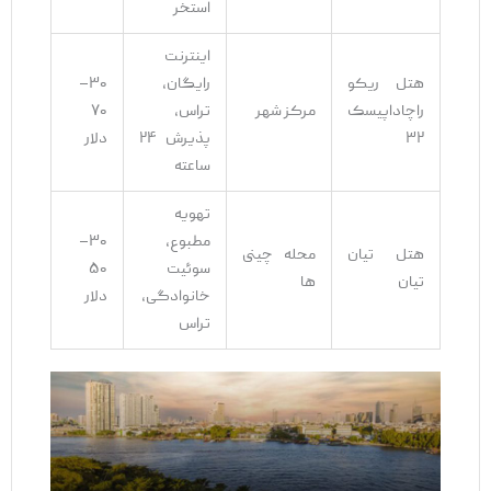
استخر
اینترنت
هتل ریکو
رایگان،
۳۰–
راچاداپیسک
مرکز شهر
تراس،
۷۰
۳۲
پذیرش ۲۴
دلار
ساعته
تهویه‌
مطبوع،
۳۰–
هتل تیان
محله چینی
سوئیت
۵۰
تیان
‌ها
خانوادگی،
دلار
تراس