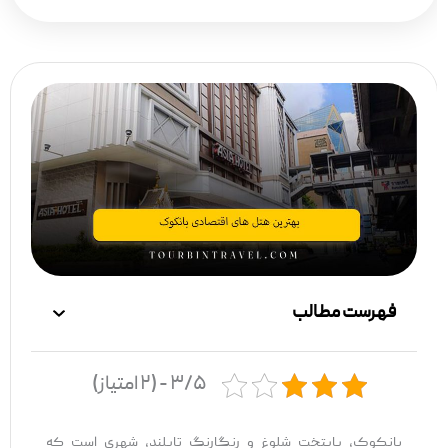
فهرست مطالب
۳/۵ - (۲ امتیاز)
بانکوک، پایتخت شلوغ و رنگارنگ تایلند، شهری است که