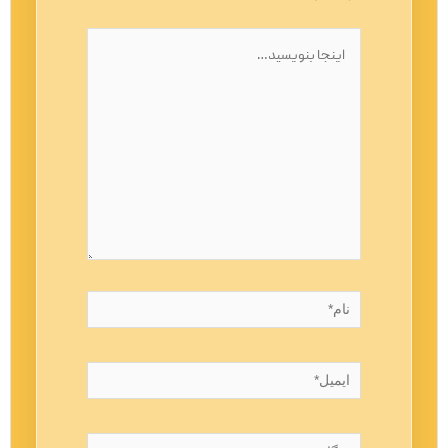
اینجا
بنویسید…
نام*
ایمیل*
وبگاه