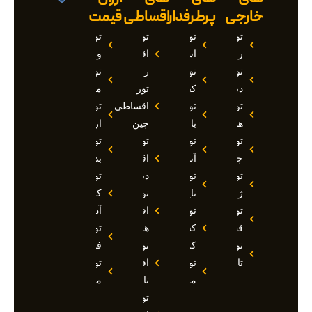
خارجی
پرطرفدار
اقساطی
قیمت
تور
تور
تور
تور
روسیه
استانبول
اقساطی
وان
تور
تور
روسیه
تور
دبی
کیش
تور
مارماریس
تور
تور
اقساطی
تور
هند
بالی
چین
ازمیر
تور
تور
تور
تور
چین
آنتالیا
اقساطی
بدروم
تور
تور
دبی
تور
ژاپن
تایلند
تور
کوش
تور
تور
اقساطی
آداسی
قطر
کشتی
هند
تور
تور
کروز
تور
فتحیه
تاجیکستان
تور
اقساطی
تور
مالدیو
تاجیکستان
مالزی
تور