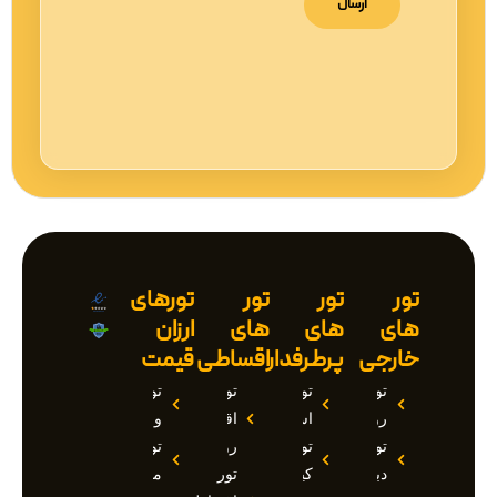
تور
تور
تور
تورهای
های
های
های
ارزان
خارجی
پرطرفدار
اقساطی
قیمت
تور
تور
تور
تور
روسیه
استانبول
اقساطی
وان
تور
تور
روسیه
تور
دبی
کیش
تور
مارماریس