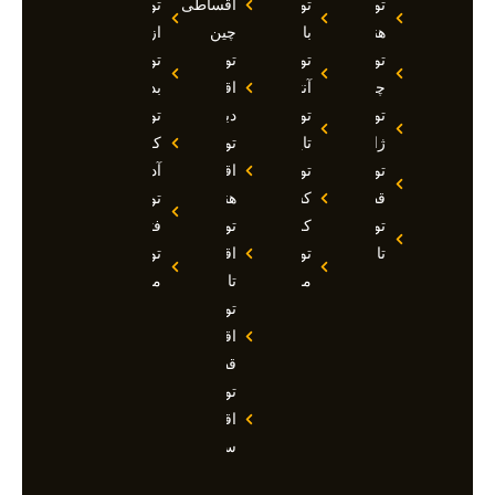
تور
تور
اقساطی
تور
هند
بالی
چین
ازمیر
تور
تور
تور
تور
چین
آنتالیا
اقساطی
بدروم
تور
تور
دبی
تور
ژاپن
تایلند
تور
کوش
تور
تور
اقساطی
آداسی
قطر
کشتی
هند
تور
تور
کروز
تور
فتحیه
تاجیکستان
تور
اقساطی
تور
مالدیو
تاجیکستان
مالزی
تور
اقساطی
قطر
تور
اقساطی
سوچی