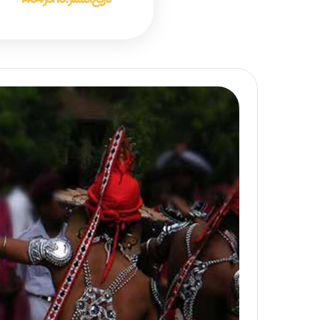
تاریخ انتشار :
16 آذر 1404