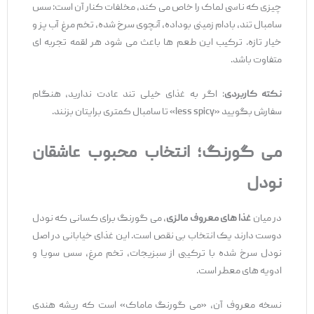
چیزی که ناسی لماک را خاص می‌ کند، مخلفات کنار آن است: سس
سامبال تند، بادام‌ زمینی بوداده، آنچوی سرخ‌ شده، تخم ‌مرغ آب ‌پز و
خیار تازه. ترکیب این طعم ‌ها باعث می‌ شود هر لقمه تجربه ‌ای
متفاوت باشد.
نکته کاربردی
: اگر به غذای خیلی تند عادت ندارید، هنگام
سفارش بگویید «less spicy» تا سامبال کمتری برایتان بزنند.
می گورنگ؛ انتخاب محبوب عاشقان
نودل
در میان
غذا های معروف مالزی
، می گورنگ برای کسانی که نودل
دوست دارند یک انتخاب بی ‌نقص است. این غذای خیابانی در اصل
نودل سرخ ‌شده با ترکیبی از سبزیجات، تخم ‌مرغ، سس سویا و
ادویه‌ های معطر است.
نسخه معروف آن، «می گورنگ ماماک» است که ریشه هندی