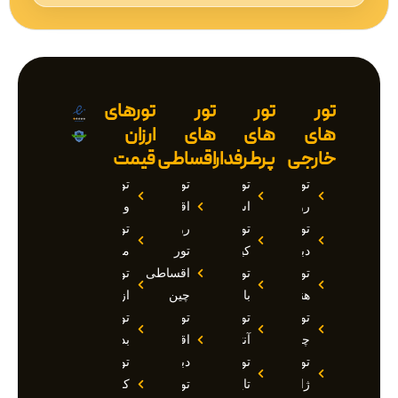
تور
تور
تور
تورهای
های
های
های
ارزان
خارجی
پرطرفدار
اقساطی
قیمت
تور
تور
تور
تور
روسیه
استانبول
اقساطی
وان
تور
تور
روسیه
تور
دبی
کیش
تور
مارماریس
تور
تور
اقساطی
تور
هند
بالی
چین
ازمیر
تور
تور
تور
تور
چین
آنتالیا
اقساطی
بدروم
تور
تور
دبی
تور
ژاپن
تایلند
تور
کوش