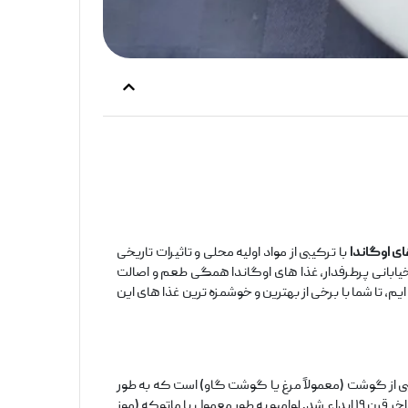
ای اوگاندا
با ترکیبی از مواد اولیه محلی و تاثیرات تاریخی
خیابانی پرطرفدار، غذا های اوگاندا همگی طعم و اصالت
یم، تا شما با برخی از بهترین و خوشمزه ‌ترین غذا های این
ی از گوشت (معمولاً مرغ یا گوشت گاو) است که به ‌طور
خاص با سبزیجات و سس‌ های خوشمزه پخته می ‌شود. طبق تاریخ، این غذا ابتدا توسط سرآشپز شخصی کاباکا موانگا، پادشاه بوگاندا در اواخر قرن ۱۹ ابداع شد. لوامبو به ‌طور معمول با ماتوکه (موز