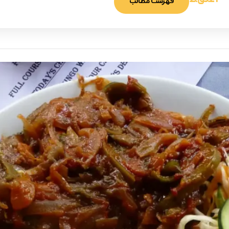
9:21 ق.ظ
فهرست مطالب