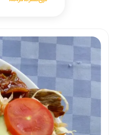
تاریخ انتشار :
16 آذر 1404