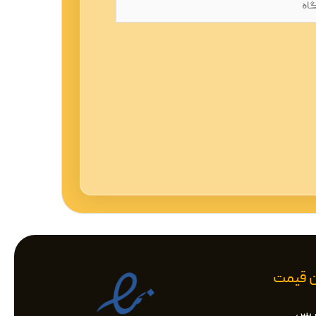
ان قیمت
اریس