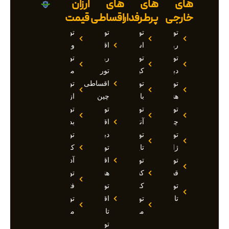
های
های
های
ارزان
خارجی
پرطرفدار
اقساطی
قیمت
تور
تور
تور
تور
روسیه
استانبول
اقساطی
وان
تور
تور
روسیه
تور
دبی
کیش
تور
مارماریس
تور
تور
اقساطی
تور
هند
بالی
چین
ازمیر
تور
تور
تور
تور
چین
آنتالیا
اقساطی
بدروم
تور
تور
دبی
تور
ژاپن
تایلند
تور
کوش
تور
تور
اقساطی
آداسی
قطر
کشتی
هند
تور
تور
کروز
تور
فتحیه
تاجیکستان
تور
اقساطی
تور
مالدیو
تاجیکستان
مالزی
تور