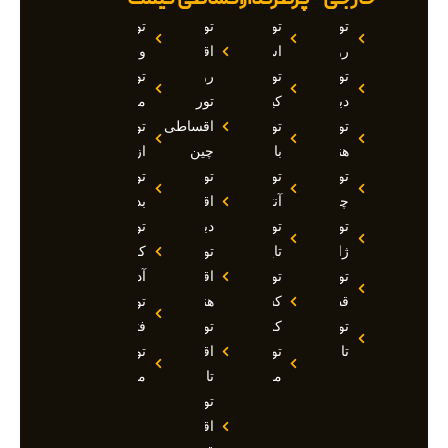
تور
تور
تور
تور
روسیه
استانبول
اقساطی
وان
تور
تور
روسیه
تور
دبی
کیش
تور
مارماریس
تور
تور
اقساطی
تور
هند
بالی
چین
ازمیر
تور
تور
تور
تور
چین
آنتالیا
اقساطی
بدروم
تور
تور
دبی
تور
ژاپن
تایلند
تور
کوش
تور
تور
اقساطی
آداسی
قطر
کشتی
هند
تور
تور
کروز
تور
فتحیه
تاجیکستان
تور
اقساطی
تور
مالدیو
تاجیکستان
مالزی
تور
اقساطی