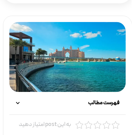
فهرست مطالب
به این post امتیاز دهید