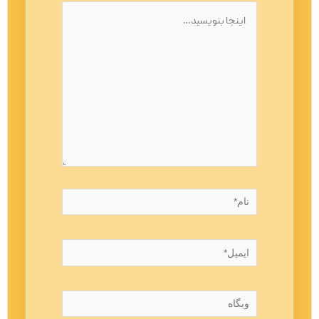
اینجا
بنویسید…
نام*
ایمیل*
وبگاه