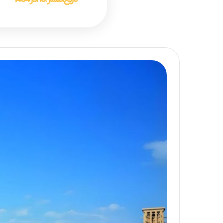
تاریخ انتشار :
16 آذر 1404