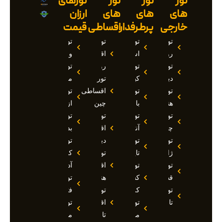
تور
تور
تور
تورهای
های
های
های
ارزان
خارجی
پرطرفدار
اقساطی
قیمت
تور
تور
تور
تور
روسیه
استانبول
اقساطی
وان
تور
تور
روسیه
تور
دبی
کیش
تور
مارماریس
تور
تور
اقساطی
تور
هند
بالی
چین
ازمیر
تور
تور
تور
تور
چین
آنتالیا
اقساطی
بدروم
تور
تور
دبی
تور
ژاپن
تایلند
تور
کوش
تور
تور
اقساطی
آداسی
قطر
کشتی
هند
تور
تور
کروز
تور
فتحیه
تاجیکستان
تور
اقساطی
تور
مالدیو
تاجیکستان
مالزی