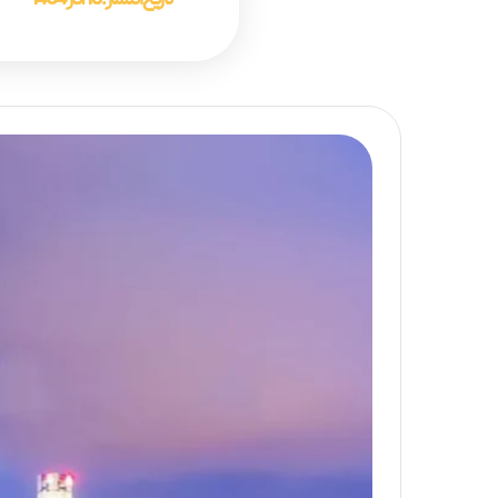
تاریخ انتشار :
16 آذر 1404