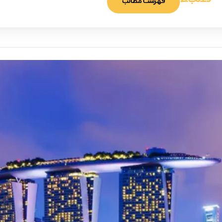
6:29 ب.ظ
فهرست مطالب