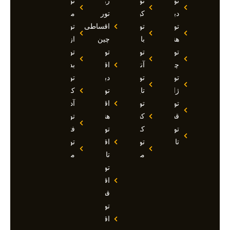
تور
تور
روسیه
تور
دبی
کیش
تور
مارماریس
تور
تور
اقساطی
تور
هند
بالی
چین
ازمیر
تور
تور
تور
تور
چین
آنتالیا
اقساطی
بدروم
تور
تور
دبی
تور
ژاپن
تایلند
تور
کوش
تور
تور
اقساطی
آداسی
قطر
کشتی
هند
تور
تور
کروز
تور
فتحیه
تاجیکستان
تور
اقساطی
تور
مالدیو
تاجیکستان
مالزی
تور
اقساطی
قطر
تور
اقساطی